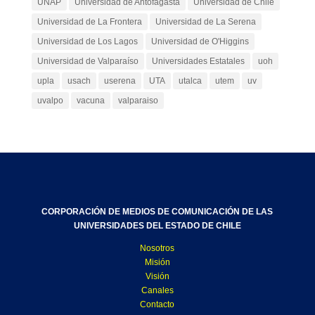
UNAP
Universidad de Antofagasta
Universidad de Chile
Universidad de La Frontera
Universidad de La Serena
Universidad de Los Lagos
Universidad de O'Higgins
Universidad de Valparaíso
Universidades Estatales
uoh
upla
usach
userena
UTA
utalca
utem
uv
uvalpo
vacuna
valparaiso
CORPORACIÓN DE MEDIOS DE COMUNICACIÓN DE LAS
UNIVERSIDADES DEL ESTADO DE CHILE
Nosotros
Misión
Visión
Canales
Contacto