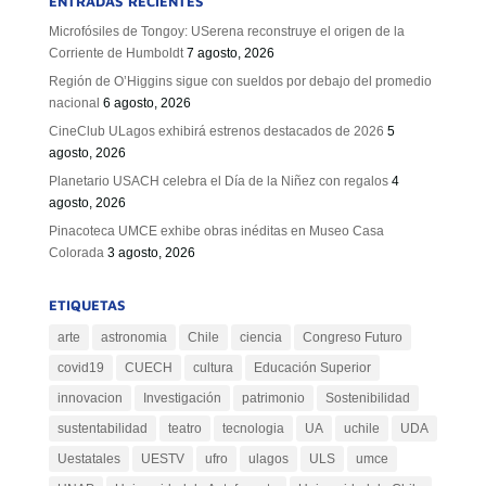
ENTRADAS RECIENTES
Microfósiles de Tongoy: USerena reconstruye el origen de la
Corriente de Humboldt
7 agosto, 2026
Región de O’Higgins sigue con sueldos por debajo del promedio
nacional
6 agosto, 2026
CineClub ULagos exhibirá estrenos destacados de 2026
5
agosto, 2026
Planetario USACH celebra el Día de la Niñez con regalos
4
agosto, 2026
Pinacoteca UMCE exhibe obras inéditas en Museo Casa
Colorada
3 agosto, 2026
ETIQUETAS
arte
astronomia
Chile
ciencia
Congreso Futuro
covid19
CUECH
cultura
Educación Superior
innovacion
Investigación
patrimonio
Sostenibilidad
sustentabilidad
teatro
tecnologia
UA
uchile
UDA
Uestatales
UESTV
ufro
ulagos
ULS
umce