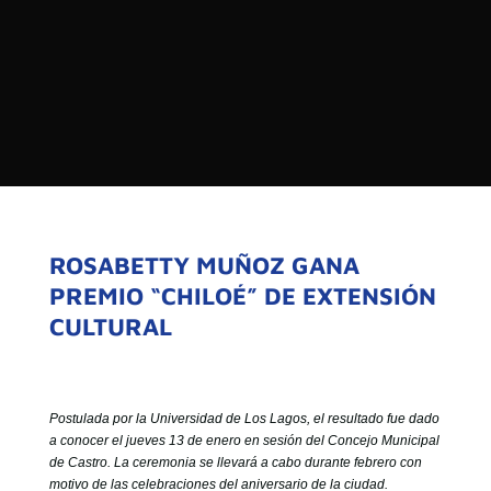

PROGRAMAS

NOTICIAS
NOSOTROS


SEÑALES EN VIVO
RED DE MEDIOS DE COMUNICACIÓN
Buscar:
DE LAS UNIVERSIDADES DEL
ESTADO DE CHILE
ROSABETTY MUÑOZ GANA
PREMIO “CHILOÉ” DE EXTENSIÓN
QUIENES SOMOS
CULTURAL
MISIÓN
VISIÓN
Postulada por la Universidad de Los Lagos, el resultado fue dado
a conocer el jueves 13 de enero en sesión del Concejo Municipal
de Castro. La ceremonia se llevará a cabo durante febrero con
motivo de las celebraciones del aniversario de la ciudad.