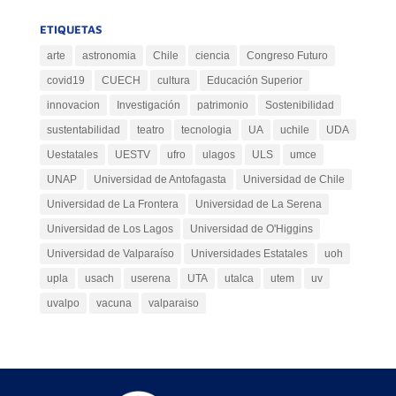
ETIQUETAS
arte
astronomia
Chile
ciencia
Congreso Futuro
covid19
CUECH
cultura
Educación Superior
innovacion
Investigación
patrimonio
Sostenibilidad
sustentabilidad
teatro
tecnologia
UA
uchile
UDA
Uestatales
UESTV
ufro
ulagos
ULS
umce
UNAP
Universidad de Antofagasta
Universidad de Chile
Universidad de La Frontera
Universidad de La Serena
Universidad de Los Lagos
Universidad de O'Higgins
Universidad de Valparaíso
Universidades Estatales
uoh
upla
usach
userena
UTA
utalca
utem
uv
uvalpo
vacuna
valparaiso