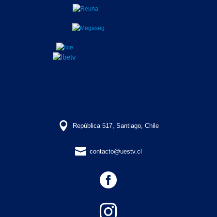

República 517, Santiago, Chile

contacto@uestv.cl

