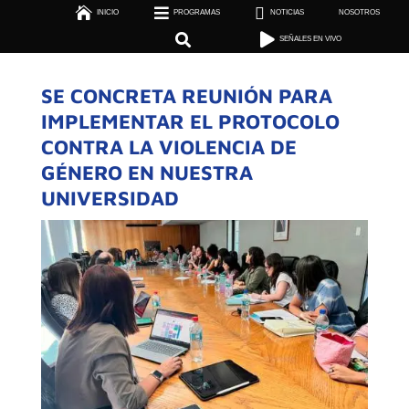



INICIO
PROGRAMAS

NOTICIAS
NOSOTROS

SEÑALES EN VIVO


SEÑALES EN VIVO
SE CONCRETA REUNIÓN PARA
IMPLEMENTAR EL PROTOCOLO
CONTRA LA VIOLENCIA DE
GÉNERO EN NUESTRA
UNIVERSIDAD