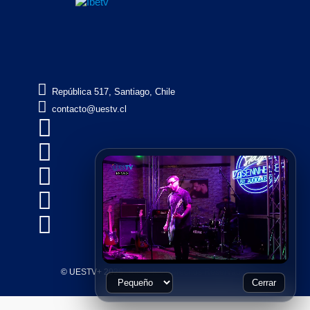

República 517, Santiago, Chile

contacto@uestv.cl





© UESTV+ 2026, Todos los Derechos Reservados
Cerrar