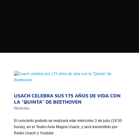

PROGRAMAS

NOTICIAS
NOSOTROS


SEÑALES EN VIVO
RED DE MEDIOS DE COMUNICACIÓN
Buscar:
DE LAS UNIVERSIDADES DEL
ESTADO DE CHILE
QUIENES SOMOS
MISIÓN
USACH CELEBRA SUS 175 AÑOS DE VIDA CON
LA “QUINTA” DE BEETHOVEN
VISIÓN
Noticias
El concierto gratuito se realizará este miércoles 3 de julio (19:30
horas), en el Teatro Aula Magna Usach, y será transmitido por
Radio Usach y Youtube.