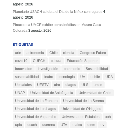
agosto, 2026
Planetario USACH celebra el Día de la Niñez con regalos
4
agosto, 2026
Pinacoteca UMCE exhibe obras inéditas en Museo Casa
Colorada
3 agosto, 2026
ETIQUETAS
arte
astronomia
Chile
ciencia
Congreso Futuro
covid19
CUECH
cultura
Educación Superior
innovacion
Investigación
patrimonio
Sostenibilidad
sustentabilidad
teatro
tecnologia
UA
uchile
UDA
Uestatales
UESTV
ufro
ulagos
ULS
umce
UNAP
Universidad de Antofagasta
Universidad de Chile
Universidad de La Frontera
Universidad de La Serena
Universidad de Los Lagos
Universidad de O'Higgins
Universidad de Valparaíso
Universidades Estatales
uoh
upla
usach
userena
UTA
utalca
utem
uv