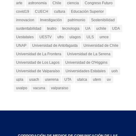
arte
astronomia
Chile
ciencia
Congreso Futuro
covid19
CUECH
cultura
Educación Superior
innovacion
Investigación
patrimonio
Sostenibilidad
sustentabilidad
teatro
tecnologia
UA
uchile
UDA
Uestatales
UESTV
ufro
ulagos
ULS
umce
UNAP
Universidad de Antofagasta
Universidad de Chile
Universidad de La Frontera
Universidad de La Serena
Universidad de Los Lagos
Universidad de O'Higgins
Universidad de Valparaíso
Universidades Estatales
uoh
upla
usach
userena
UTA
utalca
utem
uv
uvalpo
vacuna
valparaiso