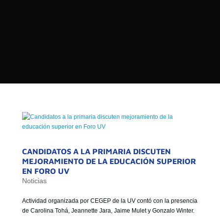

PROGRAMAS

NOTICIAS
NOSOTROS


SEÑALES EN VIVO
RED DE MEDIOS DE COMUNICACIÓN
Buscar:
DE LAS UNIVERSIDADES DEL
ESTADO DE CHILE
QUIENES SOMOS
MISIÓN
CANDIDATOS A LA PRIMARIA DISCUTEN
MEJORAMIENTO DE LA EDUCACIÓN SUPERIOR
VISIÓN
EN FORO UV
Noticias
Actividad organizada por CEGEP de la UV contó con la presencia
de Carolina Tohá, Jeannette Jara, Jaime Mulet y Gonzalo Winter.