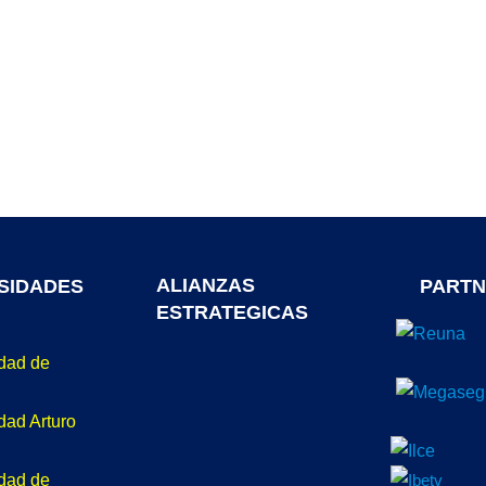
ALIANZAS
SIDADES
PARTN
ESTRATEGICAS
idad de
dad Arturo
idad de