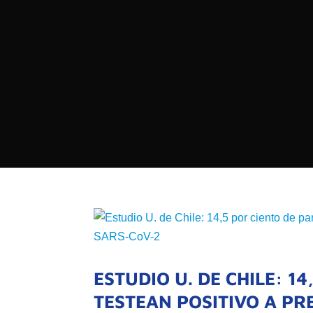

PROGRAMAS

NOTICIAS
NOSOTROS

RED DE M

SEÑALES EN VIVO
QUIENES 
MISIÓN
VISIÓN
ESTUDIO U. DE CHILE: 1
TESTEAN POSITIVO A PR