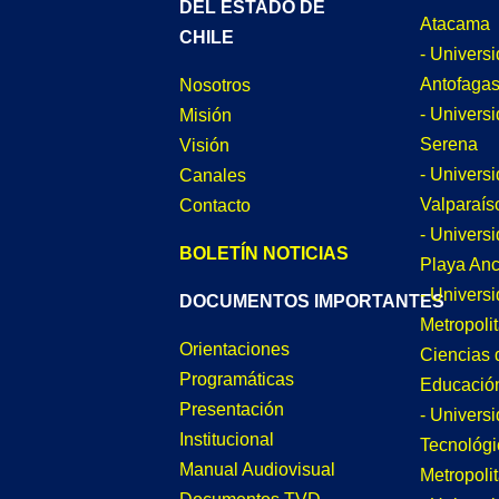
DEL ESTADO DE
Atacama
CHILE
- Univers
Antofagas
Nosotros
- Univers
Misión
Serena
Visión
- Univers
Canales
Valparaís
Contacto
- Univers
BOLETÍN NOTICIAS
Playa An
- Univers
DOCUMENTOS IMPORTANTES
Metropoli
Orientaciones
Ciencias 
Programáticas
Educació
Presentación
- Univers
Institucional
Tecnológi
Manual Audiovisual
Metropoli