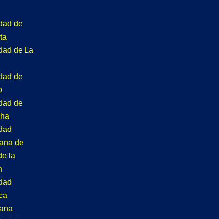
idad de
ta
idad de La
idad de
o
idad de
cha
idad
tana de
de la
n
idad
ca
tana