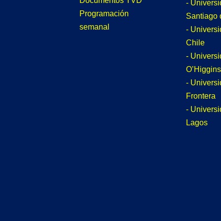
Documentos TVD
- Univers
Programación
Santiago 
semanal
- Univers
Chile
- Univers
O’Higgins
- Universi
Frontera
- Univers
Lagos