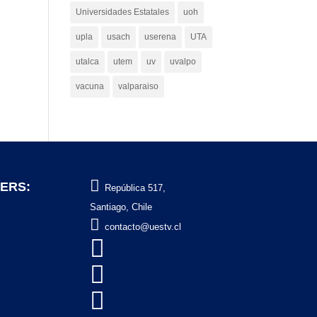
Universidades Estatales
uoh
upla
usach
userena
UTA
utalca
utem
uv
uvalpo
vacuna
valparaiso

ERS:
República 517,
Santiago, Chile

contacto@uestv.cl


