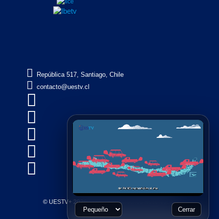

República 517, Santiago, Chile

contacto@uestv.cl





© UESTV+ 2026, Todos los Derechos Reservados
Cerrar