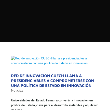

PROGRAMAS

NOTICIAS
NOSOTROS


SEÑALES EN VIVO
RED DE MEDIOS DE COMUNICACIÓN
Buscar:
DE LAS UNIVERSIDADES DEL
ESTADO DE CHILE
QUIENES SOMOS
MISIÓN
RED DE INNOVACIÓN CUECH LLAMA A
PRESIDENCIABLES A COMPROMETERSE CON
VISIÓN
UNA POLÍTICA DE ESTADO EN INNOVACIÓN
Noticias
Universidades del Estado llaman a convertir la innovación en
política de Estado, clave para el desarrollo sostenible y equitativo