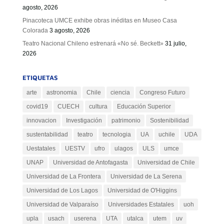
agosto, 2026
Pinacoteca UMCE exhibe obras inéditas en Museo Casa
Colorada
3 agosto, 2026
Teatro Nacional Chileno estrenará «No sé. Beckett»
31 julio,
2026
ETIQUETAS
arte
astronomia
Chile
ciencia
Congreso Futuro
covid19
CUECH
cultura
Educación Superior
innovacion
Investigación
patrimonio
Sostenibilidad
sustentabilidad
teatro
tecnologia
UA
uchile
UDA
Uestatales
UESTV
ufro
ulagos
ULS
umce
UNAP
Universidad de Antofagasta
Universidad de Chile
Universidad de La Frontera
Universidad de La Serena
Universidad de Los Lagos
Universidad de O'Higgins
Universidad de Valparaíso
Universidades Estatales
uoh
upla
usach
userena
UTA
utalca
utem
uv