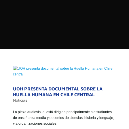

PROGRAMAS

NOTICIAS
NOSOTROS


SEÑALES EN VIVO
RED DE MEDIOS DE COMUNICACIÓN
Buscar:
DE LAS UNIVERSIDADES DEL
ESTADO DE CHILE
QUIENES SOMOS
MISIÓN
UOH PRESENTA DOCUMENTAL SOBRE LA
HUELLA HUMANA EN CHILE CENTRAL
VISIÓN
Noticias
La pieza audiovisual está dirigida principalmente a estudiantes
de enseñanza media y docentes de ciencias, historia y lenguaje;
y a organizaciones sociales.