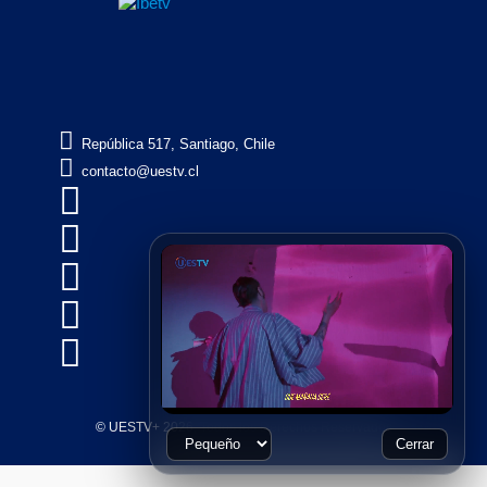

República 517, Santiago, Chile

contacto@uestv.cl





© UESTV+ 2026, Todos los Derechos Reservados
Cerrar