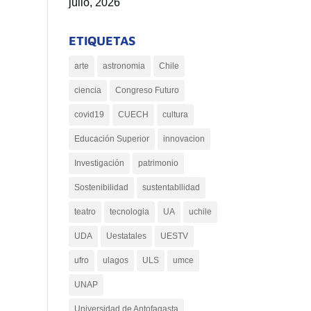
julio, 2026
ETIQUETAS
arte
astronomia
Chile
ciencia
Congreso Futuro
covid19
CUECH
cultura
Educación Superior
innovacion
Investigación
patrimonio
Sostenibilidad
sustentabilidad
teatro
tecnologia
UA
uchile
UDA
Uestatales
UESTV
ufro
ulagos
ULS
umce
UNAP
Universidad de Antofagasta