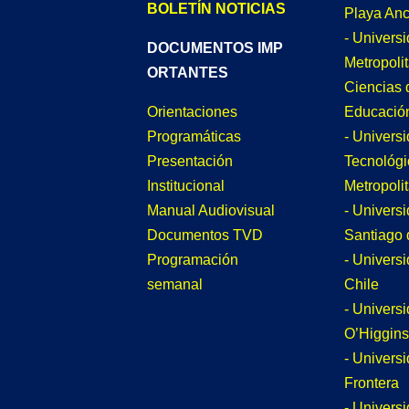
BOLETÍN NOTICIAS
Playa An
- Univers
DOCUMENTOS IMP
Metropoli
ORTANTES
Ciencias 
Educació
Orientaciones
- Univers
Programáticas
Tecnológi
Presentación
Metropoli
Institucional
- Univers
Manual Audiovisual
Santiago 
Documentos TVD
- Univers
Programación
Chile
semanal
- Univers
O’Higgins
- Universi
Frontera
- Univers