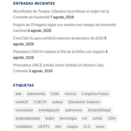
ENTRADAS RECIENTES
Microfósiles de Tongoy: USerena reconstruye el origen de la
Corriente de Humboldt
7 agosto, 2026
Región de O’Higgins sigue con sueldos por debajo del promedio
nacional
6 agosto, 2026
CineClub ULagos exhibirá estrenos destacados de 2026
5
agosto, 2026
Planetario USACH celebra el Día de la Niñez con regalos
4
agosto, 2026
Pinacoteca UMCE exhibe obras inéditas en Museo Casa
Colorada
3 agosto, 2026
ETIQUETAS
arte
astronomia
Chile
ciencia
Congreso Futuro
covid19
CUECH
cultura
Educación Superior
innovacion
Investigación
patrimonio
Sostenibilidad
sustentabilidad
teatro
tecnologia
UA
uchile
UDA
Uestatales
UESTV
ufro
ulagos
ULS
umce