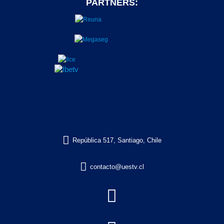
PARTNERS:

República 517, Santiago, Chile

contacto@uestv.cl
