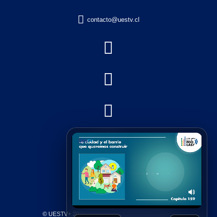

contacto@uestv.cl





© UESTV+ 2026, Todos los Derechos Reservados