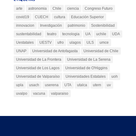
arte
astronomia
Chile
ciencia
Congreso Futuro
covid19
CUECH
cultura
Educación Superior
innovacion
Investigación
patrimonio
Sostenibilidad
sustentabilidad
teatro
tecnologia
UA
uchile
UDA
Uestatales
UESTV
ufro
ulagos
ULS
umce
UNAP
Universidad de Antofagasta
Universidad de Chile
Universidad de La Frontera
Universidad de La Serena
Universidad de Los Lagos
Universidad de O'Higgins
Universidad de Valparaíso
Universidades Estatales
uoh
upla
usach
userena
UTA
utalca
utem
uv
uvalpo
vacuna
valparaiso