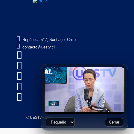

República 517, Santiago, Chile

contacto@uestv.cl





© UESTV+ 2026, Todos los Derechos Reservados
Cerrar