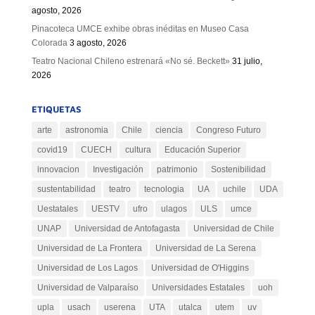
agosto, 2026
Pinacoteca UMCE exhibe obras inéditas en Museo Casa
Colorada
3 agosto, 2026
Teatro Nacional Chileno estrenará «No sé. Beckett»
31 julio,
2026
ETIQUETAS
arte
astronomia
Chile
ciencia
Congreso Futuro
covid19
CUECH
cultura
Educación Superior
innovacion
Investigación
patrimonio
Sostenibilidad
sustentabilidad
teatro
tecnologia
UA
uchile
UDA
Uestatales
UESTV
ufro
ulagos
ULS
umce
UNAP
Universidad de Antofagasta
Universidad de Chile
Universidad de La Frontera
Universidad de La Serena
Universidad de Los Lagos
Universidad de O'Higgins
Universidad de Valparaíso
Universidades Estatales
uoh
upla
usach
userena
UTA
utalca
utem
uv