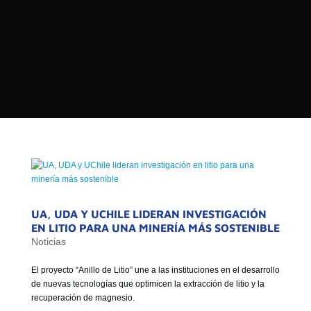

PROGRAMAS

NOTICIAS
NOSOTROS


SEÑALES EN VIVO
RED DE MEDIOS DE COMUNICACIÓN
Buscar:
DE LAS UNIVERSIDADES DEL
ESTADO DE CHILE
QUIENES SOMOS
MISIÓN
UA, UDA Y UCHILE LIDERAN INVESTIGACIÓN
EN LITIO PARA UNA MINERÍA MÁS SOSTENIBLE
VISIÓN
Noticias
El proyecto “Anillo de Litio” une a las instituciones en el desarrollo
de nuevas tecnologías que optimicen la extracción de litio y la
recuperación de magnesio.