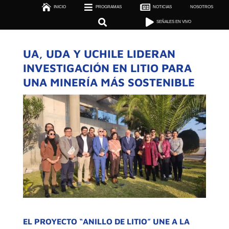



INICIO
PROGRAMAS

NOTICIAS
NOSOTROS

SEÑALES EN VIVO


SEÑALES EN VIVO
UA, UDA Y UCHILE LIDERAN
INVESTIGACIÓN EN LITIO PARA
UNA MINERÍA MÁS SOSTENIBLE
EL PROYECTO “ANILLO DE LITIO” UNE A LA