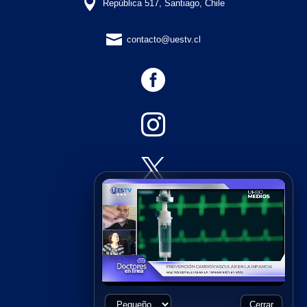

República 517, Santiago, Chile

contacto@uestv.cl





Cerrar