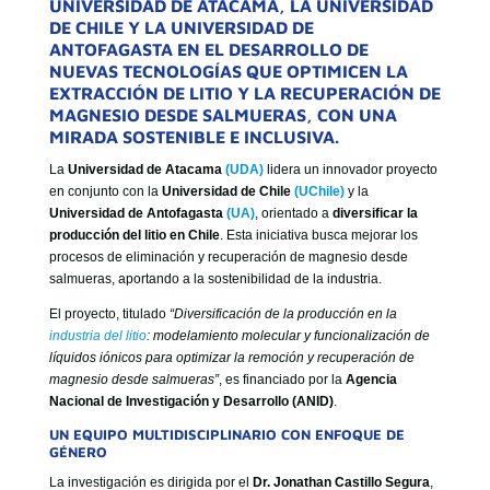
UNIVERSIDAD DE ATACAMA, LA UNIVERSIDAD
DE CHILE Y LA UNIVERSIDAD DE
ANTOFAGASTA EN EL DESARROLLO DE
NUEVAS TECNOLOGÍAS QUE OPTIMICEN LA
EXTRACCIÓN DE LITIO Y LA RECUPERACIÓN DE
MAGNESIO DESDE SALMUERAS, CON UNA
MIRADA SOSTENIBLE E INCLUSIVA.
La
Universidad de Atacama
(UDA)
lidera un innovador proyecto
en conjunto con la
Universidad de Chile
(UChile)
y la
Universidad de Antofagasta
(UA)
, orientado a
diversificar la
producción del litio en Chile
. Esta iniciativa busca mejorar los
procesos de eliminación y recuperación de magnesio desde
salmueras, aportando a la sostenibilidad de la industria.
El proyecto, titulado
“Diversificación de la producción en la
industria del litio
: modelamiento molecular y funcionalización de
líquidos iónicos para optimizar la remoción y recuperación de
magnesio desde salmueras”
, es financiado por la
Agencia
Nacional de Investigación y Desarrollo (ANID)
.
UN EQUIPO MULTIDISCIPLINARIO CON ENFOQUE DE
GÉNERO
La investigación es dirigida por el
Dr. Jonathan Castillo Segura
,