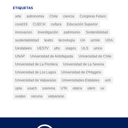
ETIQUETAS
arte
astronomia
Chile
ciencia
Congreso Futuro
covid19
CUECH
cultura
Educación Superior
innovacion
Investigación
patrimonio
Sostenibilidad
sustentabilidad
teatro
tecnologia
UA
uchile
UDA
Uestatales
UESTV
ufro
ulagos
ULS
umce
UNAP
Universidad de Antofagasta
Universidad de Chile
Universidad de La Frontera
Universidad de La Serena
Universidad de Los Lagos
Universidad de O'Higgins
Universidad de Valparaíso
Universidades Estatales
uoh
upla
usach
userena
UTA
utalca
utem
uv
uvalpo
vacuna
valparaiso