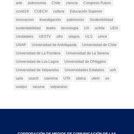
arte
astronomia
Chile
ciencia
Congreso Futuro
covid19
CUECH
cultura
Educación Superior
innovacion
Investigación
patrimonio
Sostenibilidad
sustentabilidad
teatro
tecnologia
UA
uchile
UDA
Uestatales
UESTV
ufro
ulagos
ULS
umce
UNAP
Universidad de Antofagasta
Universidad de Chile
Universidad de La Frontera
Universidad de La Serena
Universidad de Los Lagos
Universidad de O'Higgins
Universidad de Valparaíso
Universidades Estatales
uoh
upla
usach
userena
UTA
utalca
utem
uv
uvalpo
vacuna
valparaiso