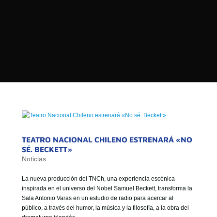

PROGRAMAS

NOTICIAS
NOSOTROS


SEÑALES EN VIVO
RED DE MEDIOS DE COMUNICACIÓN
Buscar:
DE LAS UNIVERSIDADES DEL
ESTADO DE CHILE
QUIENES SOMOS
TEATRO NACIONAL CHILENO ESTRENARÁ «NO
MISIÓN
SÉ. BECKETT»
Noticias
VISIÓN
La nueva producción del TNCh, una experiencia escénica
inspirada en el universo del Nobel Samuel Beckett, transforma la
Sala Antonio Varas en un estudio de radio para acercar al
público, a través del humor, la música y la filosofía, a la obra del