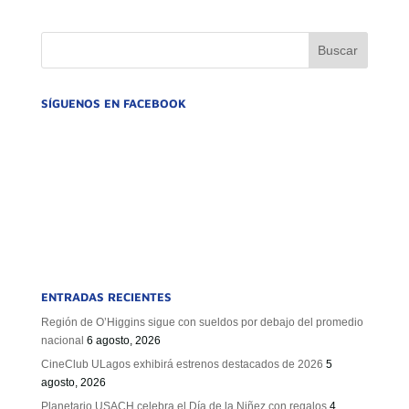
GOBIERNO CORPORATIVO
NUESTRO EQUIPO
SÍGUENOS EN FACEBOOK
ENTRADAS RECIENTES
Región de O’Higgins sigue con sueldos por debajo del promedio
nacional
6 agosto, 2026
CineClub ULagos exhibirá estrenos destacados de 2026
5
agosto, 2026
Planetario USACH celebra el Día de la Niñez con regalos
4