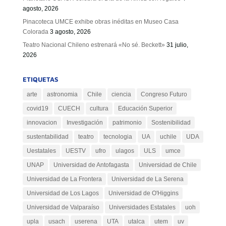
agosto, 2026
Pinacoteca UMCE exhibe obras inéditas en Museo Casa
Colorada
3 agosto, 2026
Teatro Nacional Chileno estrenará «No sé. Beckett»
31 julio,
2026
ETIQUETAS
arte
astronomia
Chile
ciencia
Congreso Futuro
covid19
CUECH
cultura
Educación Superior
innovacion
Investigación
patrimonio
Sostenibilidad
sustentabilidad
teatro
tecnologia
UA
uchile
UDA
Uestatales
UESTV
ufro
ulagos
ULS
umce
UNAP
Universidad de Antofagasta
Universidad de Chile
Universidad de La Frontera
Universidad de La Serena
Universidad de Los Lagos
Universidad de O'Higgins
Universidad de Valparaíso
Universidades Estatales
uoh
upla
usach
userena
UTA
utalca
utem
uv