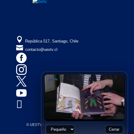

República 517, Santiago, Chile

contacto@uestv.cl





© UESTV+ 2026, Todos los Derechos Reservados
Cerrar