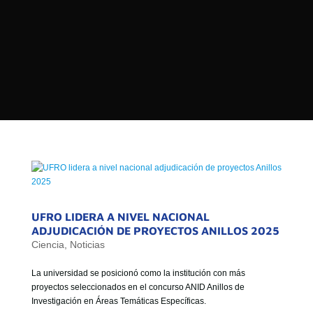

PROGRAMAS

NOTICIAS
NOSOTROS


SEÑALES EN VIVO
RED DE MEDIOS DE COMUNICACIÓN
Buscar:
DE LAS UNIVERSIDADES DEL
ESTADO DE CHILE
QUIENES SOMOS
MISIÓN
UFRO LIDERA A NIVEL NACIONAL
ADJUDICACIÓN DE PROYECTOS ANILLOS 2025
VISIÓN
Ciencia
,
Noticias
La universidad se posicionó como la institución con más
proyectos seleccionados en el concurso ANID Anillos de
Investigación en Áreas Temáticas Específicas.