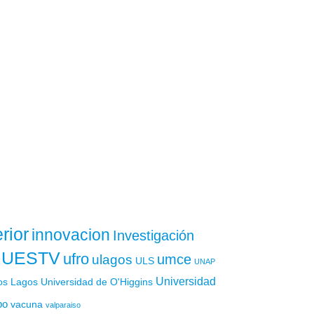
rior
innovacion
Investigación
UESTV
ufro
ulagos
umce
ULS
UNAP
Universidad
os Lagos
Universidad de O'Higgins
po
vacuna
valparaiso