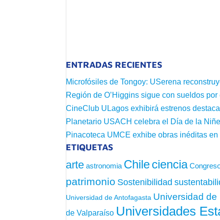
ENTRADAS RECIENTES
Microfósiles de Tongoy: USerena reconstruy
Región de O’Higgins sigue con sueldos por
CineClub ULagos exhibirá estrenos destac
Planetario USACH celebra el Día de la Niñe
Pinacoteca UMCE exhibe obras inéditas e
ETIQUETAS
Chile
ciencia
arte
astronomia
Congreso
patrimonio
sustentabil
Sostenibilidad
Universidad de 
Universidad de Antofagasta
Universidades Est
de Valparaíso