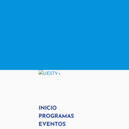
contacto@www.uestv.cl
Facebook
X
Instagram
RSS
Facebook
X
Instagram
RSS
INICIO
PROGRAMAS
EVENTOS