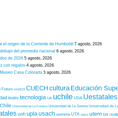
e el origen de la Corriente de Humboldt
7 agosto, 2026
 debajo del promedio nacional
6 agosto, 2026
ados de 2026
5 agosto, 2026
z con regalos
4 agosto, 2026
n Museo Casa Colorada
3 agosto, 2026
cultura
Educación Supe
CUECH
 Futuro
covid19
uchile
Uestatales
tecnologia
idad
teatro
UDA
UA
Chile
Universidad de L
Universidad de La Serena
Universidad de La Frontera
atales
usach
upla
utem
uv
uoh
UTA
userena
uval
utalca