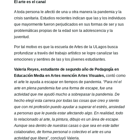
El arte es el canal
A toda persona le afectó de una u otra manera la pandemia y la
crisis sanitaria. Estudios recientes indican que las y los individuos
que mayormente fueron perjudicados en sus formas de ser y sus
problemáticas propias de la edad son la adolescencia y la
juventud.
Por tal motivo es que la escuela de Artes de la ULagos busca
profundizar a través del trabajo artístico se logre canalizar las
emociones y sentires de las y los jóvenes estudiantes.
Valeria Reyes, estudiante de segundo año de Pedagogía en
Educación Media en Artes mención Artes
Visuales,
contó como
el arte le ayuda a escapar en tiempos de pandemia.
“Para mí el
arte en plena pandemia fue una forma de escape, fue una
actividad que me ayudó mucho a sobrepasar la pandemia. De
hecho elegí esta carrera por todas las cosas que creo y siento
que con mi profesión puedo ayudar a superar el estrés, ansiedad
a personas que le pueda estar afectando algo. En realidad, todo
lo relacionado al arte, la pintura, dibujo es un área de escape.
Aunque sea dentro de nuestras casas o que sea en este taller
colaborativo, de forma personal o colectivo el arte es una
actividad que libera
”, concluyó Valeria.