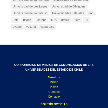
Universidad de Los Lagos
Universidad de O'Higgins
Universidad de Valparaíso
Universidades Estatales
uoh
upla
usach
userena
UTA
utalca
utem
uv
uvalpo
vacuna
valparaiso
CORPORACIÓN DE MEDIOS DE COMUNICACIÓN DE LAS
UNIVERSIDADES DEL ESTADO DE CHILE
Nosotros
Misión
Visión
Canales
Contacto
BOLETÍN NOTICIAS