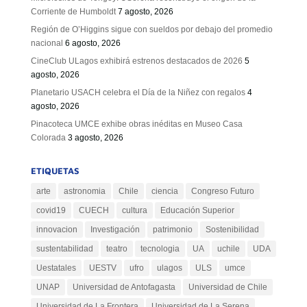
Corriente de Humboldt
7 agosto, 2026
Región de O’Higgins sigue con sueldos por debajo del promedio
nacional
6 agosto, 2026
CineClub ULagos exhibirá estrenos destacados de 2026
5
agosto, 2026
Planetario USACH celebra el Día de la Niñez con regalos
4
agosto, 2026
Pinacoteca UMCE exhibe obras inéditas en Museo Casa
Colorada
3 agosto, 2026
ETIQUETAS
arte
astronomia
Chile
ciencia
Congreso Futuro
covid19
CUECH
cultura
Educación Superior
innovacion
Investigación
patrimonio
Sostenibilidad
sustentabilidad
teatro
tecnologia
UA
uchile
UDA
Uestatales
UESTV
ufro
ulagos
ULS
umce
UNAP
Universidad de Antofagasta
Universidad de Chile
Universidad de La Frontera
Universidad de La Serena