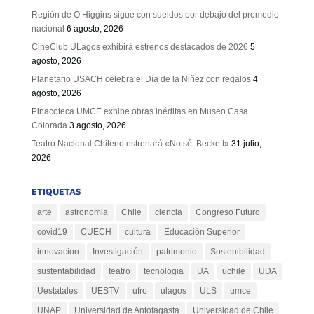
Región de O’Higgins sigue con sueldos por debajo del promedio
nacional
6 agosto, 2026
CineClub ULagos exhibirá estrenos destacados de 2026
5
agosto, 2026
Planetario USACH celebra el Día de la Niñez con regalos
4
agosto, 2026
Pinacoteca UMCE exhibe obras inéditas en Museo Casa
Colorada
3 agosto, 2026
Teatro Nacional Chileno estrenará «No sé. Beckett»
31 julio,
2026
ETIQUETAS
arte
astronomia
Chile
ciencia
Congreso Futuro
covid19
CUECH
cultura
Educación Superior
innovacion
Investigación
patrimonio
Sostenibilidad
sustentabilidad
teatro
tecnologia
UA
uchile
UDA
Uestatales
UESTV
ufro
ulagos
ULS
umce
UNAP
Universidad de Antofagasta
Universidad de Chile