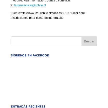
módulos. Más información, dudas o consultas
a:
fextensionicei@uchile.cl
Fuente:http://www.icei.uchile.cl/noticias/179676/icei-abre-
inscripciones-para-curso-online-gratuito
SÍGUENOS EN FACEBOOK
ENTRADAS RECIENTES