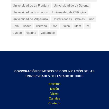
Universidad de La Frontera
Universidad de La Serena
Universidad de Los Lagos
Universidad de O'Higgins
Universidad de Valparaíso
Universidades Estatales
uoh
upla
usach
userena
UTA
utalca
utem
uv
uvalpo
vacuna
valparaiso
CORPORACIÓN DE MEDIOS DE COMUNICACIÓN DE LAS
UNIVERSIDADES DEL ESTADO DE CHILE
Nosotros
Misión
Visión
Canales
Contacto