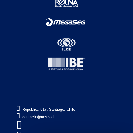

República 517, Santiago, Chile

contacto@uestv.cl
