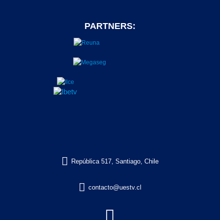
PARTNERS:

República 517, Santiago, Chile

contacto@uestv.cl
