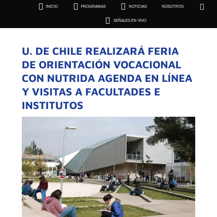





INICIO
PROGRAMAS
NOTICIAS
NOSOTROS
SEÑALES EN VIVO

SEÑALES EN VIVO
U. DE CHILE REALIZARÁ FERIA
DE ORIENTACIÓN VOCACIONAL
CON NUTRIDA AGENDA EN LÍNEA
Y VISITAS A FACULTADES E
INSTITUTOS