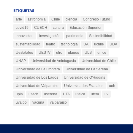
ETIQUETAS
arte
astronomia
Chile
ciencia
Congreso Futuro
covid19
CUECH
cultura
Educación Superior
innovacion
Investigación
patrimonio
Sostenibilidad
sustentabilidad
teatro
tecnologia
UA
uchile
UDA
Uestatales
UESTV
ufro
ulagos
ULS
umce
UNAP
Universidad de Antofagasta
Universidad de Chile
Universidad de La Frontera
Universidad de La Serena
Universidad de Los Lagos
Universidad de O'Higgins
Universidad de Valparaíso
Universidades Estatales
uoh
upla
usach
userena
UTA
utalca
utem
uv
uvalpo
vacuna
valparaiso