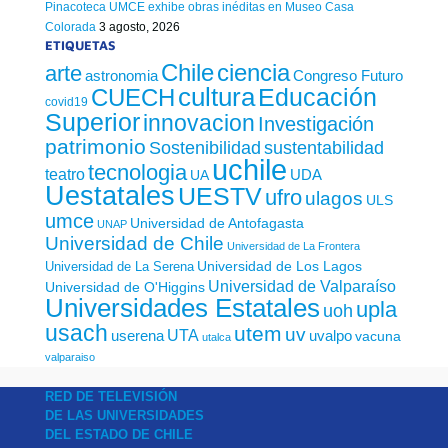
Pinacoteca UMCE exhibe obras inéditas en Museo Casa
Colorada
3 agosto, 2026
ETIQUETAS
Chile
ciencia
arte
astronomia
Congreso Futuro
cultura
Educación
CUECH
covid19
Superior
innovacion
Investigación
patrimonio
sustentabilidad
Sostenibilidad
uchile
tecnologia
teatro
UDA
UA
Uestatales
UESTV
ufro
ulagos
ULS
umce
Universidad de Antofagasta
UNAP
Universidad de Chile
Universidad de La Frontera
Universidad de Los Lagos
Universidad de La Serena
Universidad de Valparaíso
Universidad de O'Higgins
Universidades Estatales
upla
uoh
usach
utem
uv
UTA
userena
uvalpo
vacuna
utalca
valparaiso
RED DE TELEVISIÓN
DE LAS UNIVERSIDADES
DEL ESTADO DE CHILE