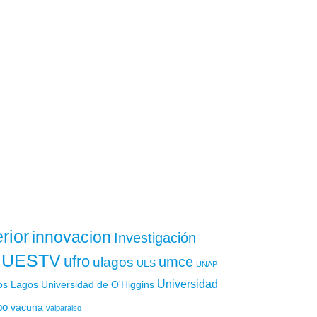
rior
innovacion
Investigación
UESTV
ufro
ulagos
umce
ULS
UNAP
Universidad
os Lagos
Universidad de O'Higgins
po
vacuna
valparaiso