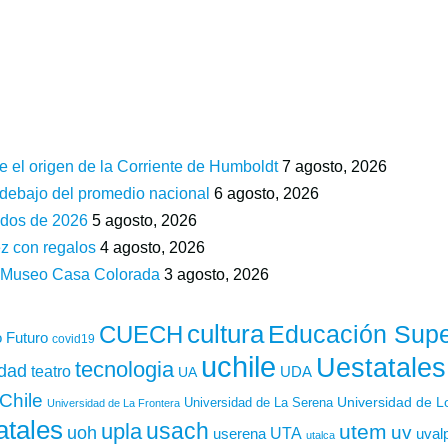
e el origen de la Corriente de Humboldt
7 agosto, 2026
 debajo del promedio nacional
6 agosto, 2026
ados de 2026
5 agosto, 2026
z con regalos
4 agosto, 2026
n Museo Casa Colorada
3 agosto, 2026
cultura
Educación Supe
CUECH
 Futuro
covid19
uchile
Uestatales
tecnologia
idad
teatro
UDA
UA
Chile
Universidad de L
Universidad de La Serena
Universidad de La Frontera
atales
usach
upla
utem
uv
uoh
UTA
userena
uval
utalca