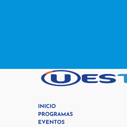
contacto@www.uestv.cl
Facebook
X
Instagram
RSS
Facebook
X
Instagram
RSS
INICIO
PROGRAMAS
EVENTOS