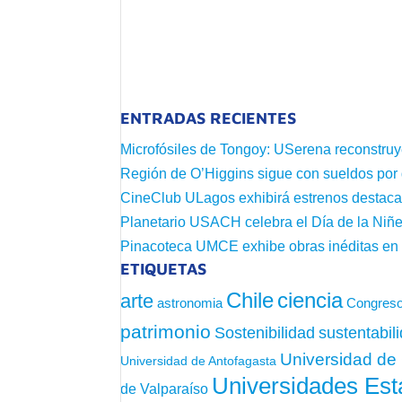
ENTRADAS RECIENTES
Microfósiles de Tongoy: USerena reconstruy
Región de O’Higgins sigue con sueldos por
CineClub ULagos exhibirá estrenos destac
Planetario USACH celebra el Día de la Niñe
Pinacoteca UMCE exhibe obras inéditas e
ETIQUETAS
Chile
ciencia
arte
astronomia
Congreso
patrimonio
sustentabil
Sostenibilidad
Universidad de 
Universidad de Antofagasta
Universidades Est
de Valparaíso