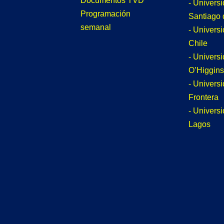
Documentos TVD
- Univers
Programación
Santiago 
semanal
- Univers
Chile
- Univers
O’Higgins
- Universi
Frontera
- Univers
Lagos