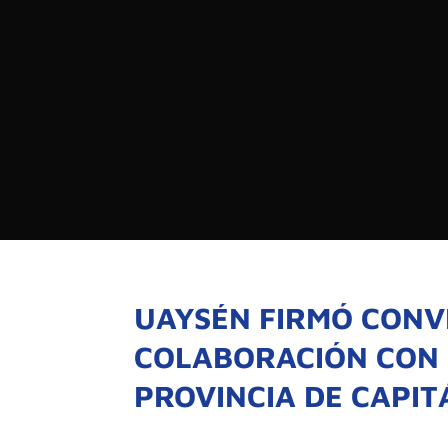

PROGRAMAS

NOTICIAS
NOSOTROS

RED DE M

SEÑALES EN VIVO
QUIENES 
MISIÓN
UAYSÉN FIRMÓ CONV
VISIÓN
COLABORACIÓN CON 
PROVINCIA DE CAPIT