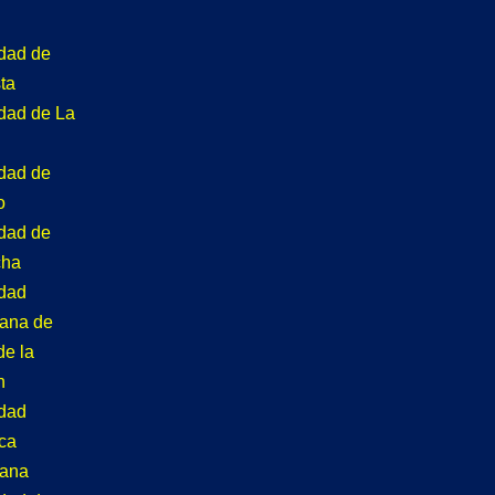
idad de
ta
idad de La
idad de
o
idad de
cha
idad
tana de
de la
n
idad
ca
tana