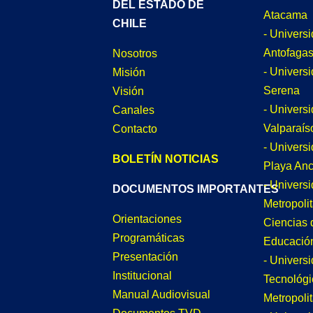
DEL ESTADO DE
Atacama
CHILE
- Univers
Antofagas
Nosotros
- Univers
Misión
Serena
Visión
- Univers
Canales
Valparaís
Contacto
- Univers
BOLETÍN NOTICIAS
Playa An
- Univers
DOCUMENTOS IMPORTANTES
Metropoli
Orientaciones
Ciencias 
Programáticas
Educació
Presentación
- Univers
Institucional
Tecnológi
Manual Audiovisual
Metropoli