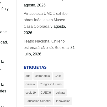
e
agosto, 2026
gión y
Pinacoteca UMCE exhibe
obras inéditas en Museo
Casa Colorada
3 agosto,
rane.
2026
Teatro Nacional Chileno
idad.
estrenará «No sé. Beckett»
31
julio, 2026
 la
ETIQUETAS
,
arte
astronomia
Chile
 la
ciencia
Congreso Futuro
ades
covid19
CUECH
cultura
Educación Superior
innovacion