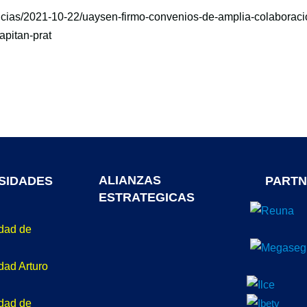
ticias/2021-10-22/uaysen-firmo-convenios-de-amplia-colaboraci
apitan-prat
ALIANZAS
SIDADES
PARTN
ESTRATEGICAS
idad de
dad Arturo
idad de