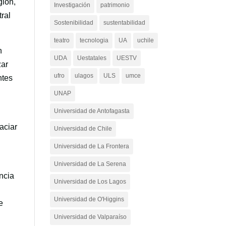
gión,
Investigación
patrimonio
tral
Sostenibilidad
sustentabilidad
teatro
tecnologia
UA
uchile
n
UDA
Uestatales
UESTV
zar
ufro
ulagos
ULS
umce
ntes
UNAP
Universidad de Antofagasta
aciar
Universidad de Chile
Universidad de La Frontera
Universidad de La Serena
ncia
Universidad de Los Lagos
Universidad de O'Higgins
e
Universidad de Valparaíso