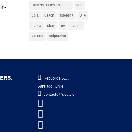
Universidades Estatales
uoh
on-
upla
usach
userena
UTA
utalca
utem
uv
uvalpo
vacuna
valparaiso

ERS:
República 517,
Santiago, Chile

contacto@uestv.cl


