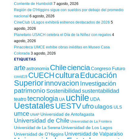
Corriente de Humboldt
7 agosto, 2026
Región de O’Higgins sigue con sueldos por debajo del promedio
nacional
6 agosto, 2026
CineClub ULagos exhibirá estrenos destacados de 2026
5
agosto, 2026
Planetario USACH celebra el Día de la Niñez con regalos
4
agosto, 2026
Pinacoteca UMCE exhibe obras inéditas en Museo Casa
Colorada
3 agosto, 2026
ETIQUETAS
Chile
ciencia
arte
astronomia
Congreso Futuro
cultura
Educación
CUECH
covid19
Superior
innovacion
Investigación
patrimonio
sustentabilidad
Sostenibilidad
uchile
tecnologia
teatro
UDA
UA
Uestatales
UESTV
ufro
ulagos
ULS
umce
Universidad de Antofagasta
UNAP
Universidad de Chile
Universidad de La Frontera
Universidad de Los Lagos
Universidad de La Serena
Universidad de Valparaíso
Universidad de O'Higgins