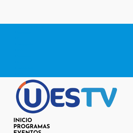
contacto@www.uestv.cl
Facebook
X
Instagram
RSS
Facebook
X
Instagram
RSS
INICIO
PROGRAMAS