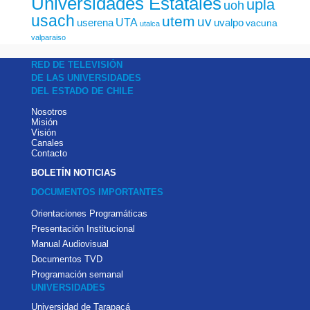
Universidades Estatales
upla
uoh
usach
utem
uv
UTA
userena
uvalpo
vacuna
utalca
valparaiso
RED DE TELEVISIÓN
DE LAS UNIVERSIDADES
DEL ESTADO DE CHILE
Nosotros
Misión
Visión
Canales
Contacto
BOLETÍN NOTICIAS
DOCUMENTOS IMPORTANTES
Orientaciones Programáticas
Presentación Institucional
Manual Audiovisual
Documentos TVD
Programación semanal
UNIVERSIDADES
Universidad de Tarapacá