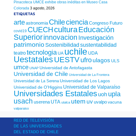
Pinacoteca UMCE exhibe obras inéditas en Museo Casa
Colorada
3 agosto, 2026
ETIQUETAS
Chile
ciencia
arte
astronomia
Congreso Futuro
cultura
Educación
CUECH
covid19
Superior
innovacion
Investigación
patrimonio
sustentabilidad
Sostenibilidad
uchile
tecnologia
teatro
UDA
UA
Uestatales
UESTV
ufro
ulagos
ULS
umce
Universidad de Antofagasta
UNAP
Universidad de Chile
Universidad de La Frontera
Universidad de Los Lagos
Universidad de La Serena
Universidad de Valparaíso
Universidad de O'Higgins
Universidades Estatales
upla
uoh
usach
utem
uv
UTA
userena
uvalpo
vacuna
utalca
valparaiso
RED DE TELEVISIÓN
DE LAS UNIVERSIDADES
DEL ESTADO DE CHILE