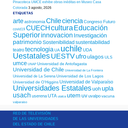
Pinacoteca UMCE exhibe obras inéditas en Museo Casa
Colorada
3 agosto, 2026
ETIQUETAS
Chile
ciencia
arte
astronomia
Congreso Futuro
cultura
Educación
CUECH
covid19
Superior
innovacion
Investigación
patrimonio
sustentabilidad
Sostenibilidad
uchile
tecnologia
teatro
UDA
UA
Uestatales
UESTV
ufro
ulagos
ULS
umce
Universidad de Antofagasta
UNAP
Universidad de Chile
Universidad de La Frontera
Universidad de Los Lagos
Universidad de La Serena
Universidad de Valparaíso
Universidad de O'Higgins
Universidades Estatales
upla
uoh
usach
utem
uv
UTA
userena
uvalpo
vacuna
utalca
valparaiso
RED DE TELEVISIÓN
DE LAS UNIVERSIDADES
DEL ESTADO DE CHILE