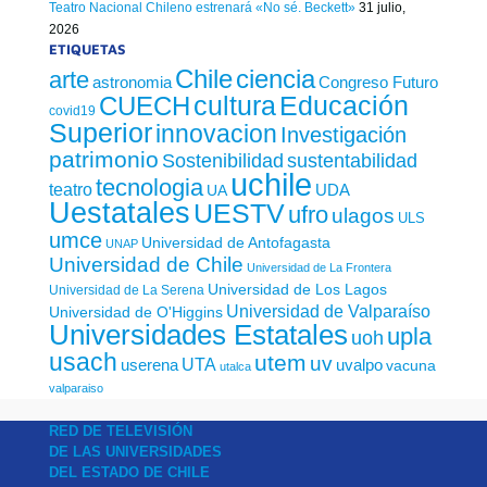
Teatro Nacional Chileno estrenará «No sé. Beckett»
31 julio,
2026
ETIQUETAS
Chile
ciencia
arte
astronomia
Congreso Futuro
cultura
Educación
CUECH
covid19
Superior
innovacion
Investigación
patrimonio
sustentabilidad
Sostenibilidad
uchile
tecnologia
teatro
UDA
UA
Uestatales
UESTV
ufro
ulagos
ULS
umce
Universidad de Antofagasta
UNAP
Universidad de Chile
Universidad de La Frontera
Universidad de Los Lagos
Universidad de La Serena
Universidad de Valparaíso
Universidad de O'Higgins
Universidades Estatales
upla
uoh
usach
utem
uv
UTA
userena
uvalpo
vacuna
utalca
valparaiso
RED DE TELEVISIÓN
DE LAS UNIVERSIDADES
DEL ESTADO DE CHILE