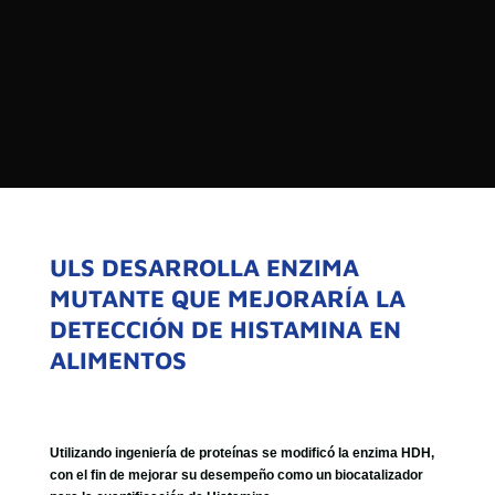

PROGRAMAS

NOTICIAS
NOSOTROS


SEÑALES EN VIVO
RED DE MEDIOS DE COMUNICACIÓN
Buscar:
DE LAS UNIVERSIDADES DEL
ESTADO DE CHILE
ULS DESARROLLA ENZIMA
MUTANTE QUE MEJORARÍA LA
QUIENES SOMOS
DETECCIÓN DE HISTAMINA EN
MISIÓN
ALIMENTOS
VISIÓN
Utilizando ingeniería de proteínas se modificó la enzima HDH,
con el fin de mejorar su desempeño como un biocatalizador