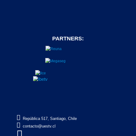
PARTNERS:

República 517, Santiago, Chile

contacto@uestv.cl
