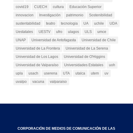
covid19
CUECH
cultura
Educación Superior
innovacion
Investigación
patrimonio
Sostenibilidad
sustentabilidad
teatro
tecnologia
UA
uchile
UDA
Uestatales
UESTV
ufro
ulagos
ULS
umce
UNAP
Universidad de Antofagasta
Universidad de Chile
Universidad de La Frontera
Universidad de La Serena
Universidad de Los Lagos
Universidad de O'Higgins
Universidad de Valparaíso
Universidades Estatales
uoh
upla
usach
userena
UTA
utalca
utem
uv
uvalpo
vacuna
valparaiso
CORPORACIÓN DE MEDIOS DE COMUNICACIÓN DE LAS