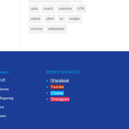
upla
usach
userena
UTA
utalca
utem
uv
uvalpo
vacuna
valparaiso
tners:
REDES SOCIALES
Facebook
Youtube
Twitter
Instagram