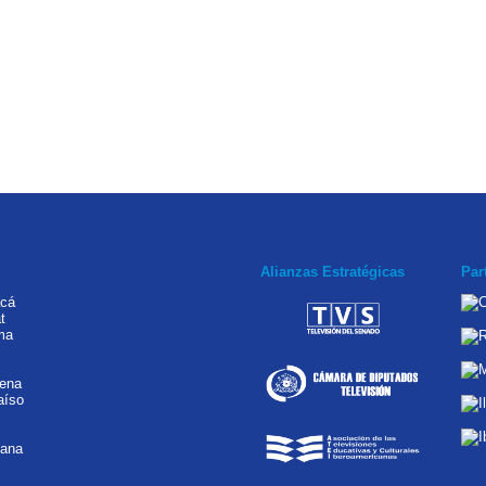
Alianzas Estratégicas
Par
acá
t
ma
rena
aíso
tana