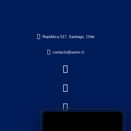

República 517, Santiago, Chile

contacto@uestv.cl



