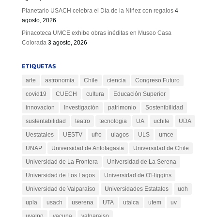
Planetario USACH celebra el Día de la Niñez con regalos
4
agosto, 2026
Pinacoteca UMCE exhibe obras inéditas en Museo Casa
Colorada
3 agosto, 2026
ETIQUETAS
arte
astronomia
Chile
ciencia
Congreso Futuro
covid19
CUECH
cultura
Educación Superior
innovacion
Investigación
patrimonio
Sostenibilidad
sustentabilidad
teatro
tecnologia
UA
uchile
UDA
Uestatales
UESTV
ufro
ulagos
ULS
umce
UNAP
Universidad de Antofagasta
Universidad de Chile
Universidad de La Frontera
Universidad de La Serena
Universidad de Los Lagos
Universidad de O'Higgins
Universidad de Valparaíso
Universidades Estatales
uoh
upla
usach
userena
UTA
utalca
utem
uv
uvalpo
vacuna
valparaiso