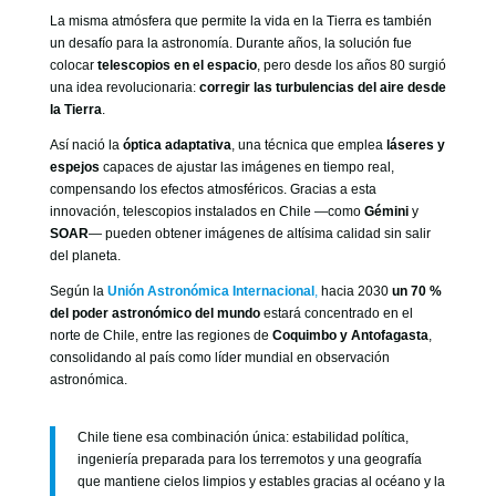
La misma atmósfera que permite la vida en la Tierra es también
un desafío para la astronomía. Durante años, la solución fue
colocar
telescopios en el espacio
, pero desde los años 80 surgió
una idea revolucionaria:
corregir las turbulencias del aire desde
la Tierra
.
Así nació la
óptica adaptativa
, una técnica que emplea
láseres y
espejos
capaces de ajustar las imágenes en tiempo real,
compensando los efectos atmosféricos. Gracias a esta
innovación, telescopios instalados en Chile —como
Gémini
y
SOAR
— pueden obtener imágenes de altísima calidad sin salir
del planeta.
Según la
Unión Astronómica Internacional
,
hacia 2030
un 70 %
del poder astronómico del mundo
estará concentrado en el
norte de Chile, entre las regiones de
Coquimbo y Antofagasta
,
consolidando al país como líder mundial en observación
astronómica.
Chile tiene esa combinación única: estabilidad política,
ingeniería preparada para los terremotos y una geografía
que mantiene cielos limpios y estables gracias al océano y la