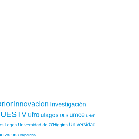
rior
innovacion
Investigación
UESTV
ufro
ulagos
umce
ULS
UNAP
Universidad
os Lagos
Universidad de O'Higgins
po
vacuna
valparaiso