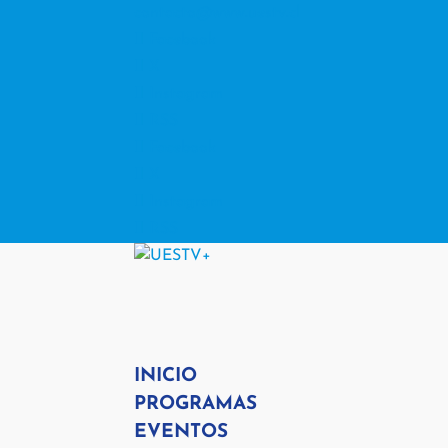
contacto@www.uestv.cl
Facebook
X
Instagram
RSS
Facebook
X
Instagram
RSS
INICIO
PROGRAMAS
EVENTOS