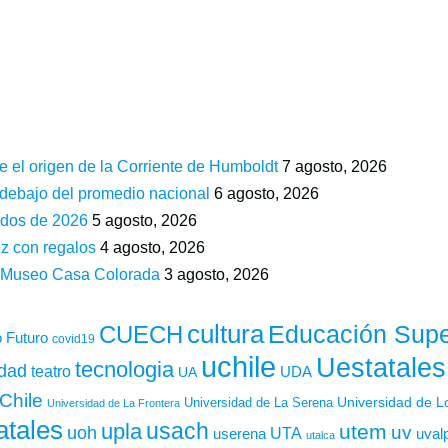
e el origen de la Corriente de Humboldt
7 agosto, 2026
 debajo del promedio nacional
6 agosto, 2026
ados de 2026
5 agosto, 2026
z con regalos
4 agosto, 2026
n Museo Casa Colorada
3 agosto, 2026
cultura
Educación Supe
CUECH
 Futuro
covid19
uchile
Uestatales
tecnologia
idad
teatro
UDA
UA
Chile
Universidad de L
Universidad de La Serena
Universidad de La Frontera
atales
usach
upla
utem
uv
uoh
UTA
userena
uval
utalca