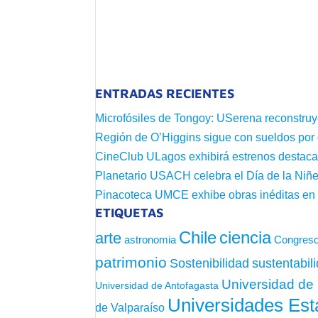
ENTRADAS RECIENTES
Microfósiles de Tongoy: USerena reconstruy
Región de O’Higgins sigue con sueldos por
CineClub ULagos exhibirá estrenos destac
Planetario USACH celebra el Día de la Niñe
Pinacoteca UMCE exhibe obras inéditas e
ETIQUETAS
Chile
ciencia
arte
astronomia
Congreso
patrimonio
sustentabil
Sostenibilidad
Universidad de 
Universidad de Antofagasta
Universidades Est
de Valparaíso