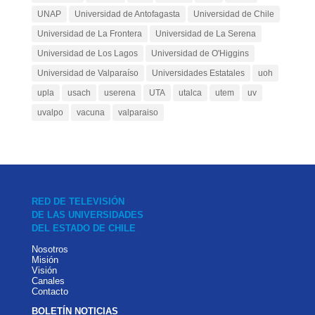
UNAP
Universidad de Antofagasta
Universidad de Chile
Universidad de La Frontera
Universidad de La Serena
Universidad de Los Lagos
Universidad de O'Higgins
Universidad de Valparaíso
Universidades Estatales
uoh
upla
usach
userena
UTA
utalca
utem
uv
uvalpo
vacuna
valparaiso
RED DE TELEVISIÓN
DE LAS UNIVERSIDADES
DEL ESTADO DE CHILE
Nosotros
Misión
Visión
Canales
Contacto
BOLETÍN NOTICIAS