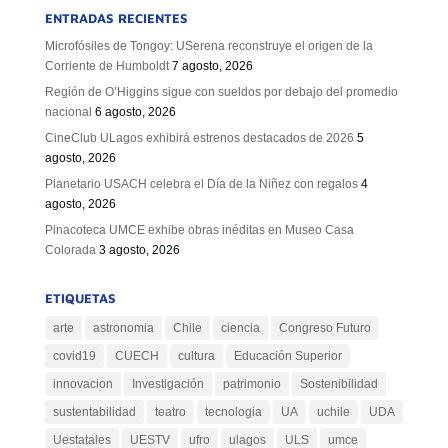
ENTRADAS RECIENTES
Microfósiles de Tongoy: USerena reconstruye el origen de la
Corriente de Humboldt
7 agosto, 2026
Región de O’Higgins sigue con sueldos por debajo del promedio
nacional
6 agosto, 2026
CineClub ULagos exhibirá estrenos destacados de 2026
5
agosto, 2026
Planetario USACH celebra el Día de la Niñez con regalos
4
agosto, 2026
Pinacoteca UMCE exhibe obras inéditas en Museo Casa
Colorada
3 agosto, 2026
ETIQUETAS
arte
astronomia
Chile
ciencia
Congreso Futuro
covid19
CUECH
cultura
Educación Superior
innovacion
Investigación
patrimonio
Sostenibilidad
sustentabilidad
teatro
tecnologia
UA
uchile
UDA
Uestatales
UESTV
ufro
ulagos
ULS
umce