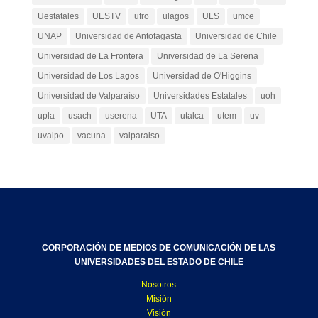
Uestatales
UESTV
ufro
ulagos
ULS
umce
UNAP
Universidad de Antofagasta
Universidad de Chile
Universidad de La Frontera
Universidad de La Serena
Universidad de Los Lagos
Universidad de O'Higgins
Universidad de Valparaíso
Universidades Estatales
uoh
upla
usach
userena
UTA
utalca
utem
uv
uvalpo
vacuna
valparaiso
CORPORACIÓN DE MEDIOS DE COMUNICACIÓN DE LAS
UNIVERSIDADES DEL ESTADO DE CHILE
Nosotros
Misión
Visión