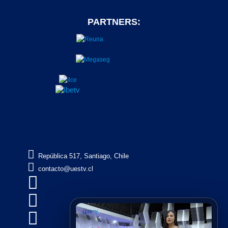
PARTNERS:

República 517, Santiago, Chile

contacto@uestv.cl


