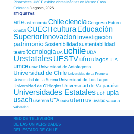
Pinacoteca UMCE exhibe obras inéditas en Museo Casa
Colorada
3 agosto, 2026
ETIQUETAS
Chile
ciencia
arte
astronomia
Congreso Futuro
cultura
Educación
CUECH
covid19
Superior
innovacion
Investigación
patrimonio
sustentabilidad
Sostenibilidad
uchile
tecnologia
teatro
UDA
UA
Uestatales
UESTV
ufro
ulagos
ULS
umce
Universidad de Antofagasta
UNAP
Universidad de Chile
Universidad de La Frontera
Universidad de Los Lagos
Universidad de La Serena
Universidad de Valparaíso
Universidad de O'Higgins
Universidades Estatales
upla
uoh
usach
utem
uv
UTA
userena
uvalpo
vacuna
utalca
valparaiso
RED DE TELEVISIÓN
DE LAS UNIVERSIDADES
DEL ESTADO DE CHILE