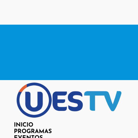
contacto@www.uestv.cl
Facebook
X
Instagram
RSS
Facebook
X
Instagram
RSS
INICIO
PROGRAMAS