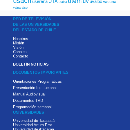
usach
utem
uv
UTA
userena
uvalpo
vacuna
utalca
valparaiso
RED DE TELEVISIÓN
DE LAS UNIVERSIDADES
DEL ESTADO DE CHILE
Nosotros
Misión
Visión
Canales
Contacto
BOLETÍN NOTICIAS
DOCUMENTOS IMPORTANTES
Orientaciones Programáticas
Presentación Institucional
Manual Audiovisual
Documentos TVD
Programación semanal
UNIVERSIDADES
Universidad de Tarapacá
Universidad Arturo Prat
Universidad de Atacama