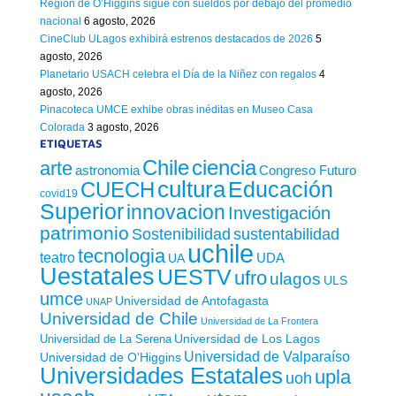
Región de O’Higgins sigue con sueldos por debajo del promedio
nacional
6 agosto, 2026
CineClub ULagos exhibirá estrenos destacados de 2026
5
agosto, 2026
Planetario USACH celebra el Día de la Niñez con regalos
4
agosto, 2026
Pinacoteca UMCE exhibe obras inéditas en Museo Casa
Colorada
3 agosto, 2026
ETIQUETAS
Chile
ciencia
arte
astronomia
Congreso Futuro
cultura
Educación
CUECH
covid19
Superior
innovacion
Investigación
patrimonio
sustentabilidad
Sostenibilidad
uchile
tecnologia
teatro
UDA
UA
Uestatales
UESTV
ufro
ulagos
ULS
umce
Universidad de Antofagasta
UNAP
Universidad de Chile
Universidad de La Frontera
Universidad de Los Lagos
Universidad de La Serena
Universidad de Valparaíso
Universidad de O'Higgins
Universidades Estatales
upla
uoh