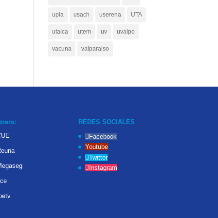
upla
usach
userena
UTA
utalca
utem
uv
uvalpo
vacuna
valparaiso
tners:
REDES SOCIALES
Facebook
Youtube
Twitter
Instagram