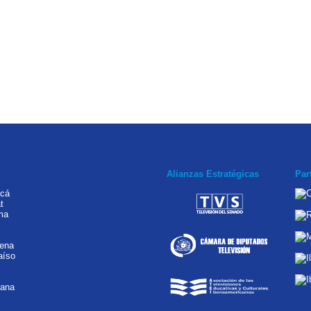
Alianzas Estratégicas
Par
acá
t
ma
rena
aíso
tana