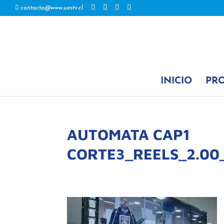
contacto@www.uestv.cl
INICIO
PR
AUTOMATA CAP1
CORTE3_REELS_2.00_