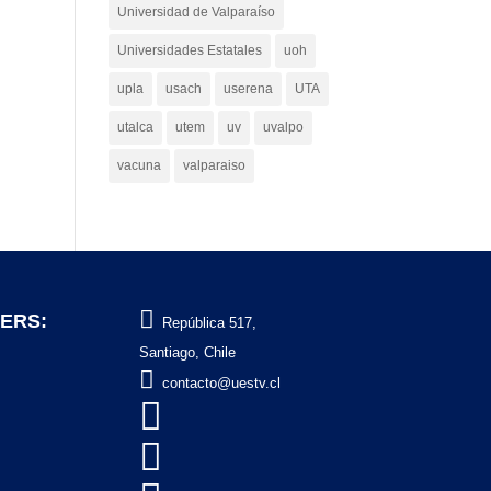
Universidad de Valparaíso
Universidades Estatales
uoh
upla
usach
userena
UTA
utalca
utem
uv
uvalpo
vacuna
valparaiso

ERS:
República 517,
Santiago, Chile

contacto@uestv.cl

