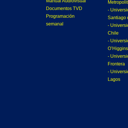
Manual Audiovisual
Metropoli
Documentos TVD
- Univers
Programación
Santiago 
semanal
- Univers
Chile
- Univers
O’Higgins
- Universi
Frontera
- Univers
Lagos