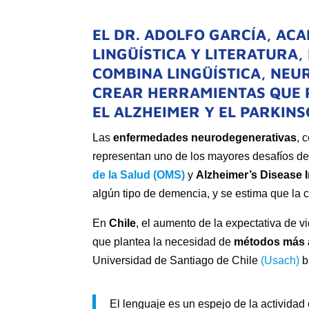
EL DR. ADOLFO GARCÍA
, AC
LINGÜÍSTICA Y LITERATURA
COMBINA
LINGÜÍSTICA, NEUR
CREAR HERRAMIENTAS QUE
EL ALZHEIMER Y EL PARKIN
Las
enfermedades neurodegenerativas
, 
representan uno de los mayores desafíos de
de la Salud (OMS)
y
Alzheimer’s Disease I
algún tipo de demencia, y se estima que la c
En
Chile
, el aumento de la expectativa de v
que plantea la necesidad de
métodos más a
Universidad de Santiago de Chile
(Usach)
b
El lenguaje es un espejo de la activida