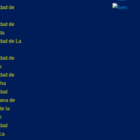
idad de
idad de
ta
idad de La
idad de
o
idad de
cha
idad
tana de
de la
n
idad
ca