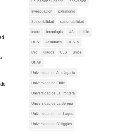
Educación Superior
innovacion
Investigación
patrimonio
Sostenibilidad
sustentabilidad
teatro
tecnologia
UA
uchile
red
UDA
Uestatales
UESTV
ufro
ulagos
ULS
umce
dar
UNAP
Universidad de Antofagasta
Universidad de Chile
ndo
Universidad de La Frontera
Universidad de La Serena
Universidad de Los Lagos
Universidad de O'Higgins