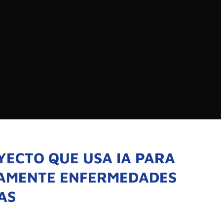
EDIOS DE COMUNICACIÓN DE LAS UNIVERSIDADES
CHILE
Buscar:
SOMOS
GOBIERNO CORPOR
NUESTRO EQUIPO
YECTO QUE USA IA PARA
AMENTE ENFERMEDADES
AS