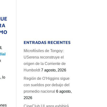
QUE
RA
OMO
ENTRADAS RECIENTES
l
,
Microfósiles de Tongoy:
ial
USerena reconstruye el
n
origen de la Corriente de
Humboldt
7 agosto, 2026
, lo
Región de O’Higgins sigue
con sueldos por debajo del
promedio nacional
6 agosto,
2026
ones
CineClub ULagos exhibirá