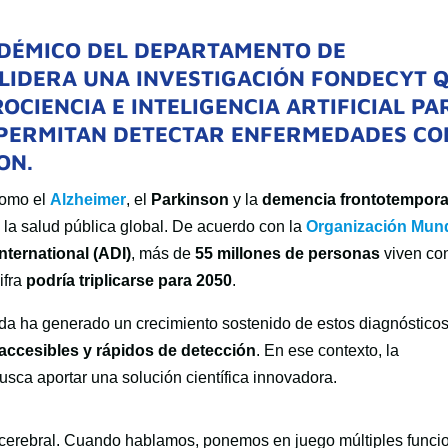
ADÉMICO DEL DEPARTAMENTO DE
, LIDERA UNA INVESTIGACIÓN FONDECYT 
OCIENCIA E INTELIGENCIA ARTIFICIAL
PA
 PERMITAN
DETECTAR ENFERMEDADES C
SON
.
como el
Alzheimer
, el
Parkinson
y la
demencia frontotempora
 la salud pública global. De acuerdo con la
Organización Mund
nternational (ADI)
, más de
55 millones de personas
viven co
ifra
podría triplicarse para 2050
.
ida ha generado un crecimiento sostenido de estos diagnósticos
ccesibles y rápidos de detección
. En ese contexto, la
usca aportar una solución científica innovadora.
d cerebral. Cuando hablamos, ponemos en juego múltiples funci