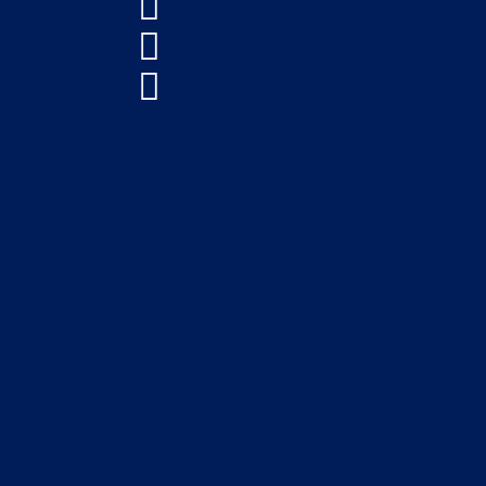


