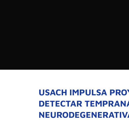

PROGRAMAS

NOTICIAS
NOSOTROS

RED DE M

SEÑALES EN VIVO
QUIENES 
MISIÓN
USACH IMPULSA PRO
VISIÓN
DETECTAR TEMPRAN
NEURODEGENERATIV