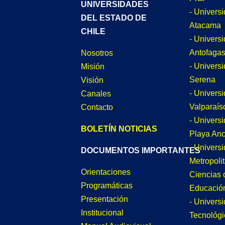
UNIVERSIDADES
- Univers
DEL ESTADO DE
Atacama
CHILE
- Univers
Antofagas
Nosotros
- Univers
Misión
Serena
Visión
- Univers
Canales
Valparaís
Contacto
- Univers
BOLETÍN NOTICIAS
Playa An
- Univers
DOCUMENTOS IMPORTANTES
Metropoli
Orientaciones
Ciencias 
Programáticas
Educació
Presentación
- Univers
Institucional
Tecnológi