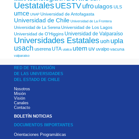
Uestatales
UESTV
ufro
ulagos
ULS
umce
Universidad de Antofagasta
UNAP
Universidad de Chile
Universidad de La Frontera
Universidad de Los Lagos
Universidad de La Serena
Universidad de Valparaíso
Universidad de O'Higgins
Universidades Estatales
upla
uoh
usach
utem
uv
UTA
userena
uvalpo
vacuna
utalca
valparaiso
RED DE TELEVISIÓN
DE LAS UNIVERSIDADES
DEL ESTADO DE CHILE
Nosotros
Misión
Visión
Canales
Contacto
BOLETÍN NOTICIAS
DOCUMENTOS IMPORTANTES
Orientaciones Programáticas