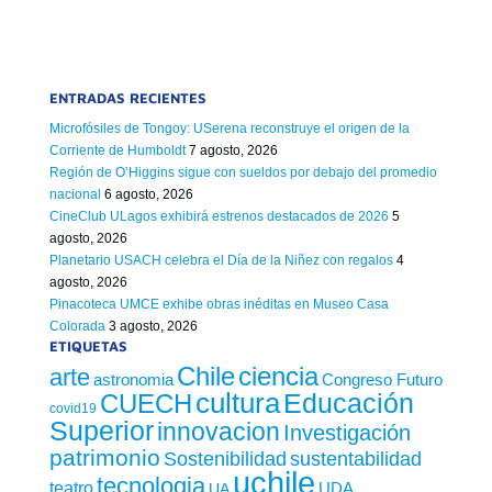
ENTRADAS RECIENTES
Microfósiles de Tongoy: USerena reconstruye el origen de la
Corriente de Humboldt
7 agosto, 2026
Región de O’Higgins sigue con sueldos por debajo del promedio
nacional
6 agosto, 2026
CineClub ULagos exhibirá estrenos destacados de 2026
5
agosto, 2026
Planetario USACH celebra el Día de la Niñez con regalos
4
agosto, 2026
Pinacoteca UMCE exhibe obras inéditas en Museo Casa
Colorada
3 agosto, 2026
ETIQUETAS
Chile
ciencia
arte
astronomia
Congreso Futuro
cultura
Educación
CUECH
covid19
Superior
innovacion
Investigación
patrimonio
sustentabilidad
Sostenibilidad
uchile
tecnologia
teatro
UDA
UA