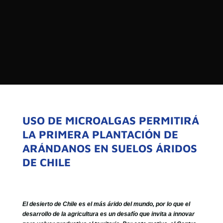

PROGRAMAS

NOTICIAS
NOSOTROS


SEÑALES EN VIVO
RED DE MEDIOS DE COMUNICACIÓN
Buscar:
DE LAS UNIVERSIDADES DEL
ESTADO DE CHILE
USO DE MICROALGAS PERMITIRÁ
LA PRIMERA PLANTACIÓN DE
QUIENES SOMOS
ARÁNDANOS EN SUELOS ÁRIDOS
MISIÓN
DE CHILE
VISIÓN
El desierto de Chile es el más árido del mundo, por lo que el
desarrollo de la agricultura es un desafío que invita a innovar