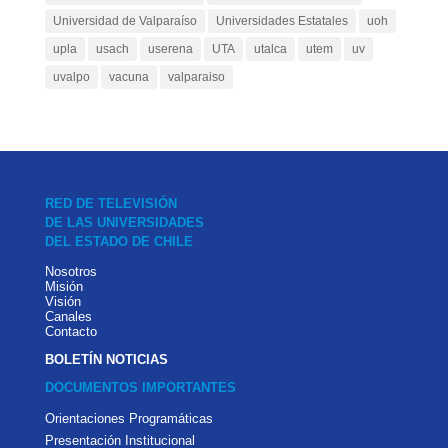
Universidad de Valparaíso
Universidades Estatales
uoh
upla
usach
userena
UTA
utalca
utem
uv
uvalpo
vacuna
valparaiso
RED DE TELEVISIÓN
DE LAS UNIVERSIDADES
DEL ESTADO DE CHILE
Nosotros
Misión
Visión
Canales
Contacto
BOLETÍN NOTICIAS
DOCUMENTOS IMPORTANTES
Orientaciones Programáticas
Presentación Institucional