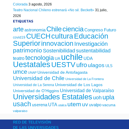
Colorada
3 agosto, 2026
Teatro Nacional Chileno estrenará «No sé. Beckett»
31 julio,
2026
ETIQUETAS
Chile
ciencia
arte
astronomia
Congreso Futuro
cultura
Educación
CUECH
covid19
Superior
innovacion
Investigación
patrimonio
sustentabilidad
Sostenibilidad
uchile
tecnologia
teatro
UDA
UA
Uestatales
UESTV
ufro
ulagos
ULS
umce
Universidad de Antofagasta
UNAP
Universidad de Chile
Universidad de La Frontera
Universidad de Los Lagos
Universidad de La Serena
Universidad de Valparaíso
Universidad de O'Higgins
Universidades Estatales
upla
uoh
usach
utem
uv
UTA
userena
uvalpo
vacuna
utalca
valparaiso
RED DE TELEVISIÓN
DE LAS UNIVERSIDADES