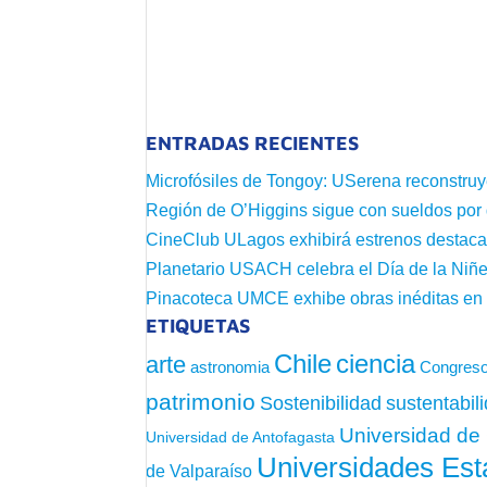
ENTRADAS RECIENTES
Microfósiles de Tongoy: USerena reconstruy
Región de O’Higgins sigue con sueldos por
CineClub ULagos exhibirá estrenos destac
Planetario USACH celebra el Día de la Niñe
Pinacoteca UMCE exhibe obras inéditas e
ETIQUETAS
Chile
ciencia
arte
astronomia
Congreso
patrimonio
sustentabil
Sostenibilidad
Universidad de 
Universidad de Antofagasta
Universidades Est
de Valparaíso