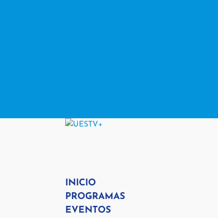
contacto@www.uestv.cl
Facebook
X
Instagram
RSS
Facebook
X
Instagram
RSS
INICIO
PROGRAMAS
EVENTOS