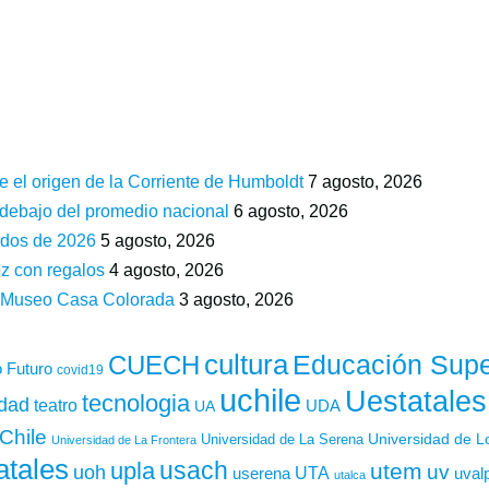
e el origen de la Corriente de Humboldt
7 agosto, 2026
 debajo del promedio nacional
6 agosto, 2026
ados de 2026
5 agosto, 2026
z con regalos
4 agosto, 2026
n Museo Casa Colorada
3 agosto, 2026
cultura
Educación Supe
CUECH
 Futuro
covid19
uchile
Uestatales
tecnologia
idad
teatro
UDA
UA
Chile
Universidad de L
Universidad de La Serena
Universidad de La Frontera
atales
usach
upla
utem
uv
uoh
UTA
userena
uval
utalca