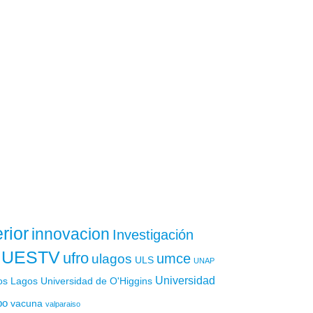
rior
innovacion
Investigación
UESTV
ufro
ulagos
umce
ULS
UNAP
Universidad
os Lagos
Universidad de O'Higgins
po
vacuna
valparaiso