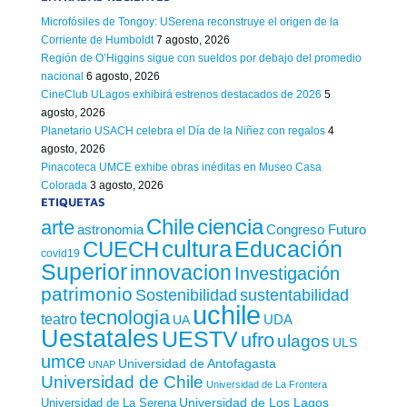
Microfósiles de Tongoy: USerena reconstruye el origen de la
Corriente de Humboldt
7 agosto, 2026
Región de O’Higgins sigue con sueldos por debajo del promedio
nacional
6 agosto, 2026
CineClub ULagos exhibirá estrenos destacados de 2026
5
agosto, 2026
Planetario USACH celebra el Día de la Niñez con regalos
4
agosto, 2026
Pinacoteca UMCE exhibe obras inéditas en Museo Casa
Colorada
3 agosto, 2026
ETIQUETAS
Chile
ciencia
arte
astronomia
Congreso Futuro
cultura
Educación
CUECH
covid19
Superior
innovacion
Investigación
patrimonio
sustentabilidad
Sostenibilidad
uchile
tecnologia
teatro
UDA
UA
Uestatales
UESTV
ufro
ulagos
ULS
umce
Universidad de Antofagasta
UNAP
Universidad de Chile
Universidad de La Frontera
Universidad de Los Lagos
Universidad de La Serena