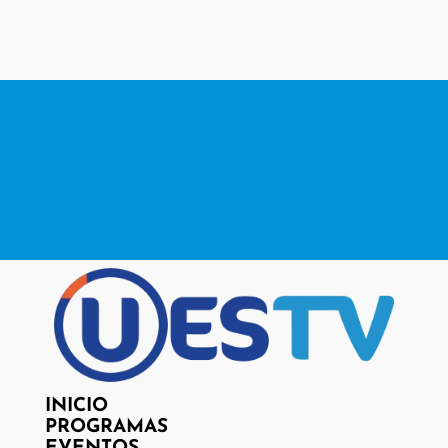
contacto@www.uestv.cl
Facebook
X
Instagram
RSS
Facebook
X
Instagram
RSS
INICIO
PROGRAMAS