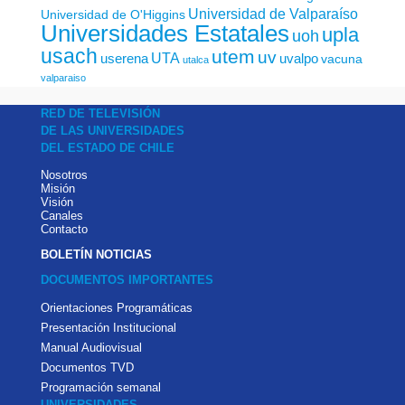
Universidad de Valparaíso
Universidad de O'Higgins
Universidades Estatales
upla
uoh
usach
utem
uv
UTA
userena
uvalpo
vacuna
utalca
valparaiso
RED DE TELEVISIÓN
DE LAS UNIVERSIDADES
DEL ESTADO DE CHILE
Nosotros
Misión
Visión
Canales
Contacto
BOLETÍN NOTICIAS
DOCUMENTOS IMPORTANTES
Orientaciones Programáticas
Presentación Institucional
Manual Audiovisual
Documentos TVD
Programación semanal
UNIVERSIDADES