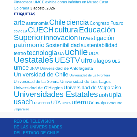
Pinacoteca UMCE exhibe obras inéditas en Museo Casa
Colorada
3 agosto, 2026
ETIQUETAS
Chile
ciencia
arte
astronomia
Congreso Futuro
cultura
Educación
CUECH
covid19
Superior
innovacion
Investigación
patrimonio
sustentabilidad
Sostenibilidad
uchile
tecnologia
teatro
UDA
UA
Uestatales
UESTV
ufro
ulagos
ULS
umce
Universidad de Antofagasta
UNAP
Universidad de Chile
Universidad de La Frontera
Universidad de Los Lagos
Universidad de La Serena
Universidad de Valparaíso
Universidad de O'Higgins
Universidades Estatales
upla
uoh
usach
utem
uv
UTA
userena
uvalpo
vacuna
utalca
valparaiso
RED DE TELEVISIÓN
DE LAS UNIVERSIDADES
DEL ESTADO DE CHILE