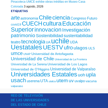
Pinacoteca UMCE exhibe obras inéditas en Museo Casa
Colorada
3 agosto, 2026
ETIQUETAS
Chile
ciencia
arte
astronomia
Congreso Futuro
cultura
Educación
CUECH
covid19
Superior
innovacion
Investigación
patrimonio
sustentabilidad
Sostenibilidad
uchile
tecnologia
teatro
UDA
UA
Uestatales
UESTV
ufro
ulagos
ULS
umce
Universidad de Antofagasta
UNAP
Universidad de Chile
Universidad de La Frontera
Universidad de Los Lagos
Universidad de La Serena
Universidad de Valparaíso
Universidad de O'Higgins
Universidades Estatales
upla
uoh
usach
utem
uv
UTA
userena
uvalpo
vacuna
utalca
valparaiso
RED DE TELEVISIÓN
DE LAS UNIVERSIDADES
DEL ESTADO DE CHILE