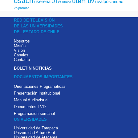
usach
utem
uv
UTA
userena
uvalpo
vacuna
utalca
valparaiso
RED DE TELEVISIÓN
DE LAS UNIVERSIDADES
DEL ESTADO DE CHILE
Nosotros
Misión
Visión
Canales
Contacto
BOLETÍN NOTICIAS
DOCUMENTOS IMPORTANTES
Orientaciones Programáticas
Presentación Institucional
Manual Audiovisual
Documentos TVD
Programación semanal
UNIVERSIDADES
Universidad de Tarapacá
Universidad Arturo Prat
Universidad de Atacama