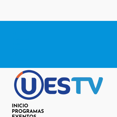
contacto@www.uestv.cl
Facebook
X
Instagram
RSS
Facebook
X
Instagram
RSS
INICIO
PROGRAMAS