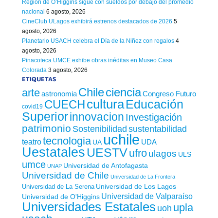
Región de O’Higgins sigue con sueldos por debajo del promedio
nacional
6 agosto, 2026
CineClub ULagos exhibirá estrenos destacados de 2026
5
agosto, 2026
Planetario USACH celebra el Día de la Niñez con regalos
4
agosto, 2026
Pinacoteca UMCE exhibe obras inéditas en Museo Casa
Colorada
3 agosto, 2026
ETIQUETAS
Chile
ciencia
arte
astronomia
Congreso Futuro
cultura
Educación
CUECH
covid19
Superior
innovacion
Investigación
patrimonio
sustentabilidad
Sostenibilidad
uchile
tecnologia
teatro
UDA
UA
Uestatales
UESTV
ufro
ulagos
ULS
umce
Universidad de Antofagasta
UNAP
Universidad de Chile
Universidad de La Frontera
Universidad de Los Lagos
Universidad de La Serena
Universidad de Valparaíso
Universidad de O'Higgins
Universidades Estatales
upla
uoh