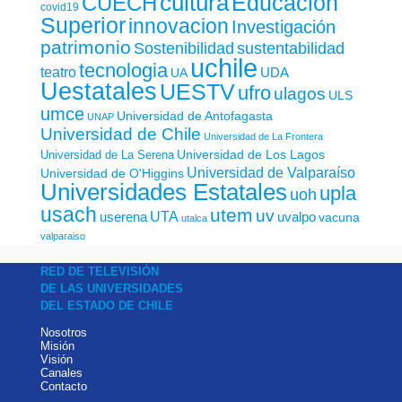
cultura
Educación
CUECH
covid19
Superior
innovacion
Investigación
patrimonio
sustentabilidad
Sostenibilidad
uchile
tecnologia
teatro
UDA
UA
Uestatales
UESTV
ufro
ulagos
ULS
umce
Universidad de Antofagasta
UNAP
Universidad de Chile
Universidad de La Frontera
Universidad de Los Lagos
Universidad de La Serena
Universidad de Valparaíso
Universidad de O'Higgins
Universidades Estatales
upla
uoh
usach
utem
uv
UTA
userena
uvalpo
vacuna
utalca
valparaiso
RED DE TELEVISIÓN
DE LAS UNIVERSIDADES
DEL ESTADO DE CHILE
Nosotros
Misión
Visión
Canales
Contacto