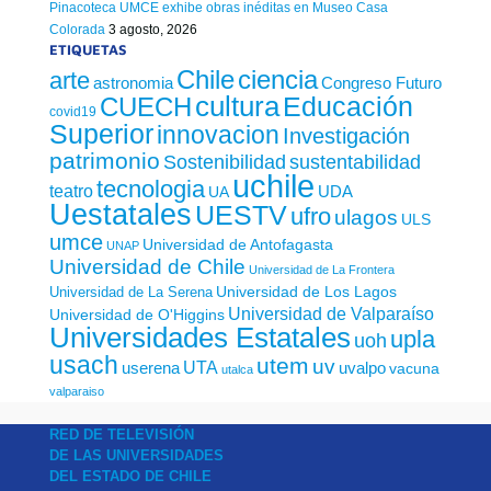
Pinacoteca UMCE exhibe obras inéditas en Museo Casa
Colorada
3 agosto, 2026
ETIQUETAS
Chile
ciencia
arte
astronomia
Congreso Futuro
cultura
Educación
CUECH
covid19
Superior
innovacion
Investigación
patrimonio
sustentabilidad
Sostenibilidad
uchile
tecnologia
teatro
UDA
UA
Uestatales
UESTV
ufro
ulagos
ULS
umce
Universidad de Antofagasta
UNAP
Universidad de Chile
Universidad de La Frontera
Universidad de Los Lagos
Universidad de La Serena
Universidad de Valparaíso
Universidad de O'Higgins
Universidades Estatales
upla
uoh
usach
utem
uv
UTA
userena
uvalpo
vacuna
utalca
valparaiso
RED DE TELEVISIÓN
DE LAS UNIVERSIDADES
DEL ESTADO DE CHILE