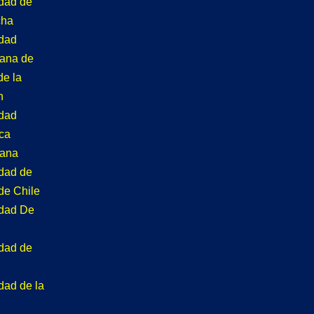
idad de
cha
idad
tana de
de la
n
idad
ca
tana
idad de
de Chile
idad De
idad de
dad de la