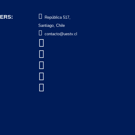

ERS:
República 517,
Santiago, Chile

contacto@uestv.cl




