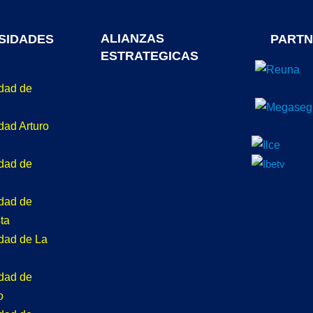
ALIANZAS
SIDADES
PARTN
ESTRATEGICAS
idad de
dad Arturo
idad de
idad de
ta
idad de La
idad de
o