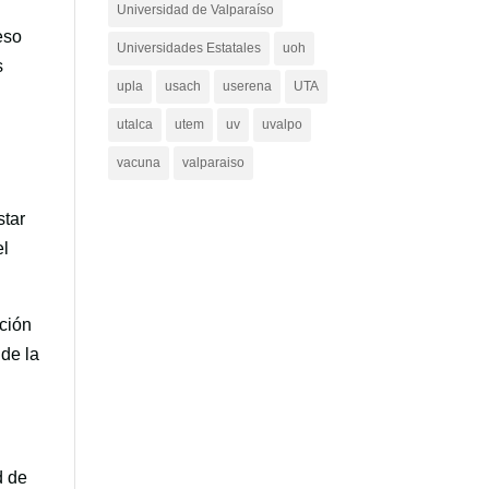
Universidad de Valparaíso
eso
Universidades Estatales
uoh
s
upla
usach
userena
UTA
utalca
utem
uv
uvalpo
vacuna
valparaiso
star
el
ición
 de la
d de