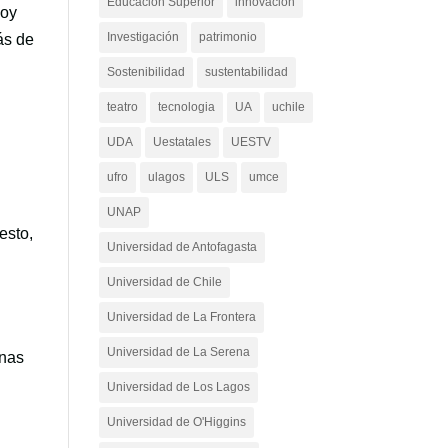
Educación Superior
innovacion
Hoy
Investigación
patrimonio
ás de
Sostenibilidad
sustentabilidad
teatro
tecnologia
UA
uchile
UDA
Uestatales
UESTV
ufro
ulagos
ULS
umce
UNAP
esto,
Universidad de Antofagasta
Universidad de Chile
Universidad de La Frontera
Universidad de La Serena
unas
Universidad de Los Lagos
Universidad de O'Higgins