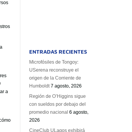
ursos
stros
ía
ENTRADAS RECIENTES
Microfósiles de Tongoy:
USerena reconstruye el
tres
origen de la Corriente de
0
Humboldt
7 agosto, 2026
ar a
Región de O’Higgins sigue
con sueldos por debajo del
promedio nacional
6 agosto,
y cómo
2026
CineClub ULagos exhibirá