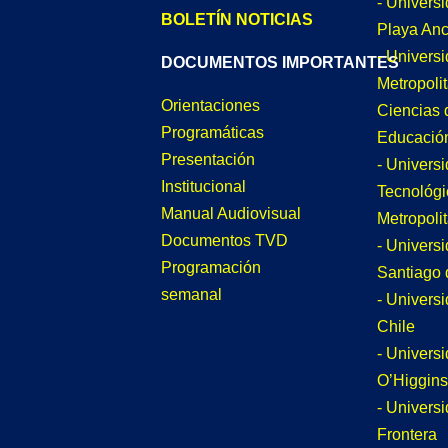
- Univers
BOLETÍN NOTICIAS
Playa An
- Univers
DOCUMENTOS IMPORTANTES
Metropoli
Orientaciones
Ciencias 
Programáticas
Educació
Presentación
- Univers
Institucional
Tecnológi
Manual Audiovisual
Metropoli
Documentos TVD
- Univers
Programación
Santiago 
semanal
- Univers
Chile
- Univers
O’Higgins
- Universi
Frontera