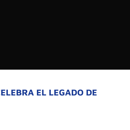
EDIOS DE COMUNICACIÓN DE LAS UNIVERSIDADES
CHILE
Buscar:
SOMOS
GOBIERNO CORPOR
NUESTRO EQUIPO
CELEBRA EL LEGADO DE