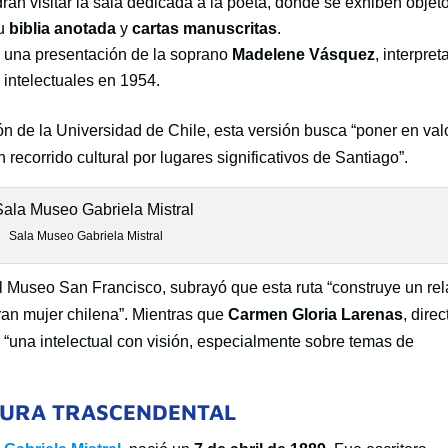
drán visitar la sala dedicada a la poeta, donde se exhiben objet
su
biblia anotada
y
cartas manuscritas
.
on una presentación de la soprano
Madelene Vásquez
, interpre
s intelectuales en 1954.
ión de la Universidad de Chile, esta versión busca “poner en valo
 recorrido cultural por lugares significativos de Santiago”.
Sala Museo Gabriela Mistral
el Museo San Francisco, subrayó que esta ruta “construye un rel
gran mujer chilena”. Mientras que
Carmen Gloria Larenas
, direc
o “una intelectual con visión, especialmente sobre temas de
IGURA TRASCENDENTAL