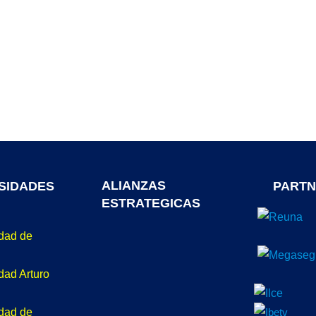
ALIANZAS
SIDADES
PARTN
ESTRATEGICAS
idad de
dad Arturo
idad de