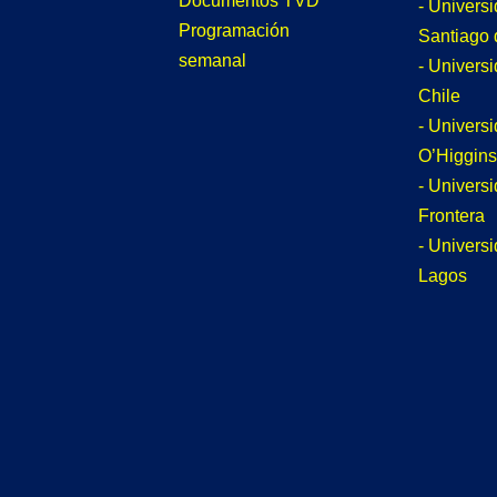
Documentos TVD
- Univers
Programación
Santiago 
semanal
- Univers
Chile
- Univers
O’Higgins
- Universi
Frontera
- Univers
Lagos