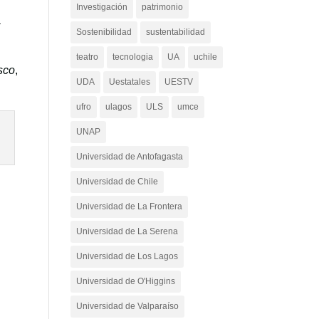
Investigación
patrimonio
a
Sostenibilidad
sustentabilidad
teatro
tecnologia
UA
uchile
sco
,
UDA
Uestatales
UESTV
ufro
ulagos
ULS
umce
UNAP
Universidad de Antofagasta
Universidad de Chile
Universidad de La Frontera
Universidad de La Serena
Universidad de Los Lagos
Universidad de O'Higgins
Universidad de Valparaíso