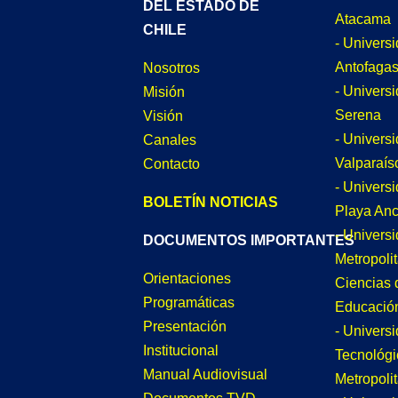
DEL ESTADO DE
Atacama
CHILE
- Univers
Antofagas
Nosotros
- Univers
Misión
Serena
Visión
- Univers
Canales
Valparaís
Contacto
- Univers
BOLETÍN NOTICIAS
Playa An
- Univers
DOCUMENTOS IMPORTANTES
Metropoli
Orientaciones
Ciencias 
Programáticas
Educació
Presentación
- Univers
Institucional
Tecnológi
Manual Audiovisual
Metropoli