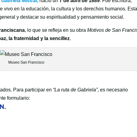
o
Gabriela Mistral
, nació un
7 de abril de 1889
. Fue escritora,
ue vivo en la educación, la cultura y los derechos humanos. Est
 general y destacar su espiritualidad y pensamiento social.
ranciscana
, lo que se refleja en su obra
Motivos de San Franci
paz, la fraternidad y la sencillez
.
Museo San Francisco
tados. Para participar en
“La ruta de Gabriela”
, es necesario
nte formulario:
ÓN.