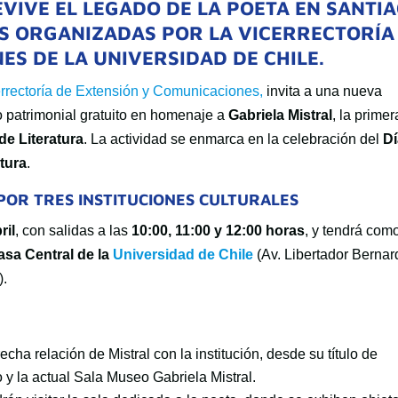
EVIVE EL LEGADO DE LA POETA EN SANTI
S ORGANIZADAS POR LA VICERRECTORÍA
ES DE LA UNIVERSIDAD DE CHILE.
rrectoría de Extensión y Comunicaciones,
invita a una nueva
do patrimonial gratuito en homenaje a
Gabriela Mistral
, la primer
de Literatura
. La actividad se enmarca en la celebración del
Dí
ctura
.
POR TRES INSTITUCIONES CULTURALES
ril
, con salidas a las
10:00, 11:00 y 12:00 horas
, y tendrá com
asa Central de la
Universidad de Chile
(Av. Libertador Bernar
).
recha relación de Mistral con la institución, desde su título de
 y la actual Sala Museo Gabriela Mistral.