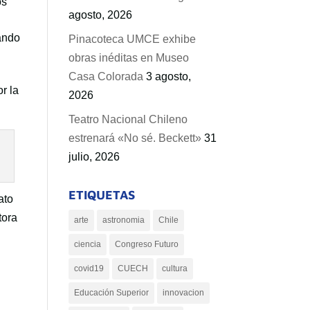
os
agosto, 2026
tando
Pinacoteca UMCE exhibe
obras inéditas en Museo
Casa Colorada
3 agosto,
r la
2026
Teatro Nacional Chileno
estrenará «No sé. Beckett»
31
julio, 2026
ETIQUETAS
ato
tora
arte
astronomia
Chile
ciencia
Congreso Futuro
covid19
CUECH
cultura
Educación Superior
innovacion