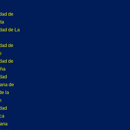
idad de
ta
idad de La
idad de
o
idad de
cha
idad
tana de
de la
n
idad
ca
tana