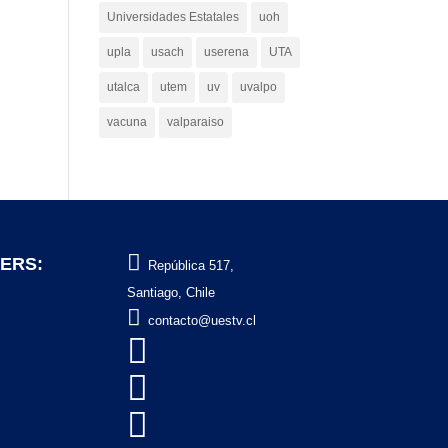
Universidades Estatales
uoh
upla
usach
userena
UTA
utalca
utem
uv
uvalpo
vacuna
valparaiso

ERS:
República 517,
Santiago, Chile

contacto@uestv.cl


