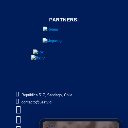
PARTNERS:

República 517, Santiago, Chile

contacto@uestv.cl

