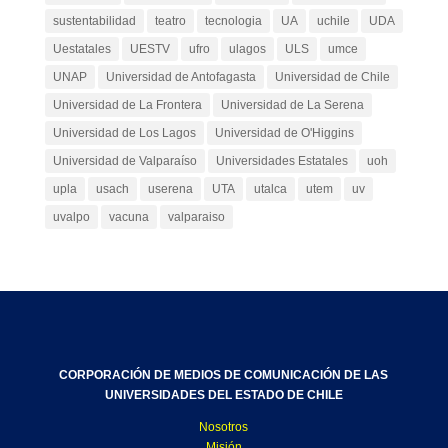
sustentabilidad
teatro
tecnologia
UA
uchile
UDA
Uestatales
UESTV
ufro
ulagos
ULS
umce
UNAP
Universidad de Antofagasta
Universidad de Chile
Universidad de La Frontera
Universidad de La Serena
Universidad de Los Lagos
Universidad de O'Higgins
Universidad de Valparaíso
Universidades Estatales
uoh
upla
usach
userena
UTA
utalca
utem
uv
uvalpo
vacuna
valparaiso
CORPORACIÓN DE MEDIOS DE COMUNICACIÓN DE LAS
UNIVERSIDADES DEL ESTADO DE CHILE
Nosotros
Misión