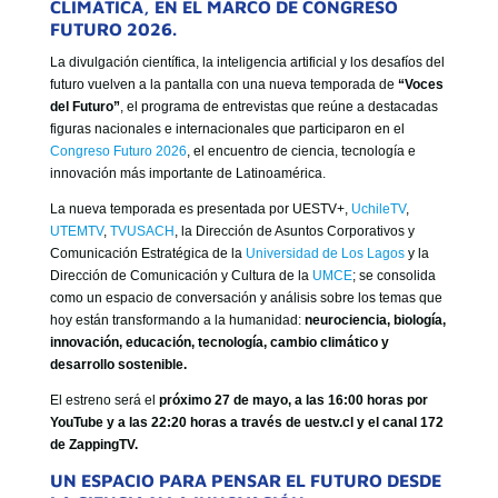
CLIMÁTICA, EN EL MARCO DE CONGRESO
GOBIERNO CORPORATIVO
FUTURO 2026.
NUESTRO EQUIPO
La divulgación científica, la inteligencia artificial y los desafíos del
futuro vuelven a la pantalla con una nueva temporada de
“Voces
del Futuro”
, el programa de entrevistas que reúne a destacadas
figuras nacionales e internacionales que participaron en el
Congreso Futuro 2026
, el encuentro de ciencia, tecnología e
innovación más importante de Latinoamérica.
La nueva temporada es presentada por UESTV+,
UchileTV
,
UTEMTV
,
TVUSACH
, la Dirección de Asuntos Corporativos y
Comunicación Estratégica de la
Universidad de Los Lagos
y la
Dirección de Comunicación y Cultura de la
UMCE
; se consolida
como un espacio de conversación y análisis sobre los temas que
hoy están transformando a la humanidad:
neurociencia, biología,
innovación, educación, tecnología, cambio climático y
desarrollo sostenible.
El estreno será el
próximo 27 de mayo, a las 16:00 horas por
YouTube y a las 22:20 horas a través de uestv.cl y el canal 172
de ZappingTV.
UN ESPACIO PARA PENSAR EL FUTURO DESDE