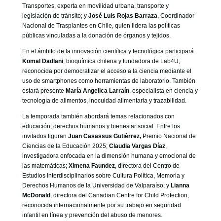
Transportes, experta en movilidad urbana, transporte y
legislación de tránsito; y
José Luis Rojas Barraza
, Coordinador
Nacional de Trasplantes en Chile, quien lidera las políticas
públicas vinculadas a la donación de órganos y tejidos.
En el ámbito de la innovación científica y tecnológica participará
Komal Dadlani
, bioquímica chilena y fundadora de Lab4U,
reconocida por democratizar el acceso a la ciencia mediante el
uso de smartphones como herramientas de laboratorio. También
estará presente
María Angelica Larraín
, especialista en ciencia y
tecnología de alimentos, inocuidad alimentaria y trazabilidad.
La temporada también abordará temas relacionados con
educación, derechos humanos y bienestar social. Entre los
invitados figuran
Juan Casassus Gutiérrez,
Premio Nacional de
Ciencias de la Educación 2025;
Claudia Vargas Díaz
,
investigadora enfocada en la dimensión humana y emocional de
las matemáticas;
Ximena Faundez
, directora del Centro de
Estudios Interdisciplinarios sobre Cultura Política, Memoria y
Derechos Humanos de la Universidad de Valparaíso; y
Lianna
McDonald
, directora del Canadian Centre for Child Protection,
reconocida internacionalmente por su trabajo en seguridad
infantil en línea y prevención del abuso de menores.