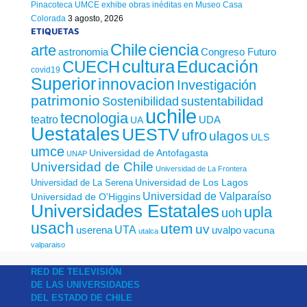
Pinacoteca UMCE exhibe obras inéditas en Museo Casa
Colorada
3 agosto, 2026
ETIQUETAS
Chile
ciencia
arte
astronomia
Congreso Futuro
cultura
Educación
CUECH
covid19
Superior
innovacion
Investigación
patrimonio
sustentabilidad
Sostenibilidad
uchile
tecnologia
teatro
UDA
UA
Uestatales
UESTV
ufro
ulagos
ULS
umce
Universidad de Antofagasta
UNAP
Universidad de Chile
Universidad de La Frontera
Universidad de Los Lagos
Universidad de La Serena
Universidad de Valparaíso
Universidad de O'Higgins
Universidades Estatales
upla
uoh
usach
utem
uv
UTA
userena
uvalpo
vacuna
utalca
valparaiso
RED DE TELEVISIÓN
DE LAS UNIVERSIDADES
DEL ESTADO DE CHILE